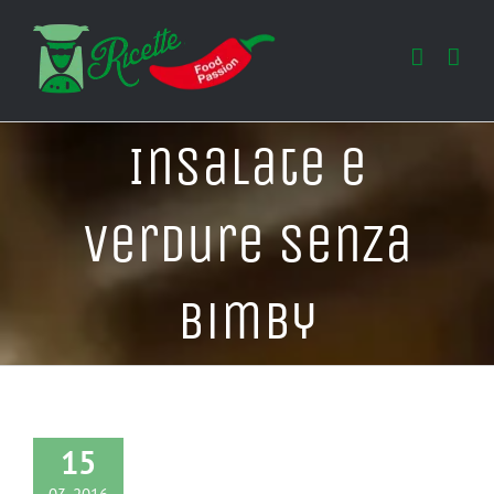
Salta
al
contenuto
Insalate e
Verdure Senza
Bimby
15