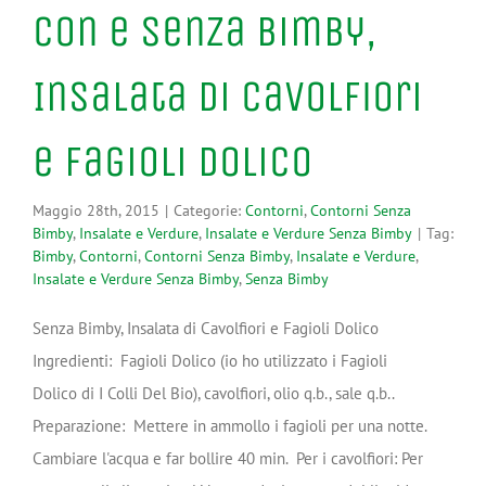
Con e Senza Bimby,
Insalata di Cavolfiori
e Fagioli Dolico
Maggio 28th, 2015
|
Categorie:
Contorni
,
Contorni Senza
Bimby
,
Insalate e Verdure
,
Insalate e Verdure Senza Bimby
|
Tag:
Bimby
,
Contorni
,
Contorni Senza Bimby
,
Insalate e Verdure
,
Insalate e Verdure Senza Bimby
,
Senza Bimby
Senza Bimby, Insalata di Cavolfiori e Fagioli Dolico
Ingredienti: Fagioli Dolico (io ho utilizzato i Fagioli
Dolico di I Colli Del Bio), cavolfiori, olio q.b., sale q.b..
Preparazione: Mettere in ammollo i fagioli per una notte.
Cambiare l'acqua e far bollire 40 min. Per i cavolfiori: Per