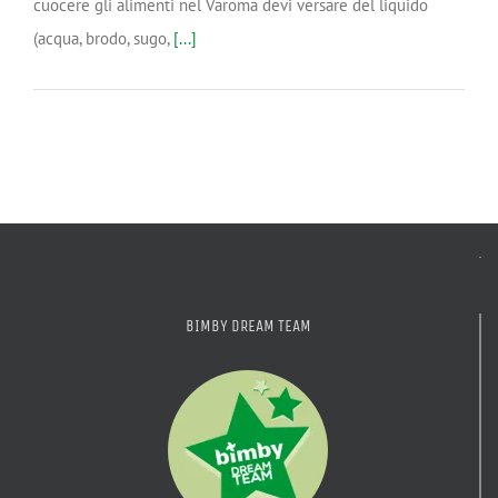
cuocere gli alimenti nel Varoma devi versare del liquido
(acqua, brodo, sugo,
[...]
BIMBY DREAM TEAM