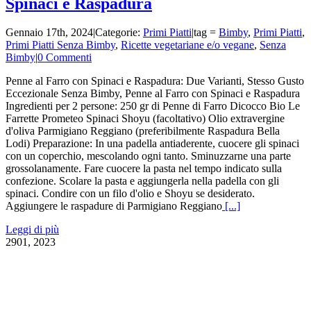
Spinaci e Raspadura
Gennaio 17th, 2024
|
Categorie:
Primi Piatti
|
tag =
Bimby
,
Primi Piatti
,
Primi Piatti Senza Bimby
,
Ricette vegetariane e/o vegane
,
Senza
Bimby
|
0 Commenti
Penne al Farro con Spinaci e Raspadura: Due Varianti, Stesso Gusto
Eccezionale Senza Bimby, Penne al Farro con Spinaci e Raspadura
Ingredienti per 2 persone: 250 gr di Penne di Farro Dicocco Bio Le
Farrette Prometeo Spinaci Shoyu (facoltativo) Olio extravergine
d'oliva Parmigiano Reggiano (preferibilmente Raspadura Bella
Lodi) Preparazione: In una padella antiaderente, cuocere gli spinaci
con un coperchio, mescolando ogni tanto. Sminuzzarne una parte
grossolanamente. Fare cuocere la pasta nel tempo indicato sulla
confezione. Scolare la pasta e aggiungerla nella padella con gli
spinaci. Condire con un filo d'olio e Shoyu se desiderato.
Aggiungere le raspadure di Parmigiano Reggiano
[...]
Leggi di più
29
01, 2023