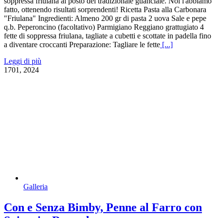
soppressa friulana al posto del tradizionale guanciale. Noi l'abbiamo
fatto, ottenendo risultati sorprendenti! Ricetta Pasta alla Carbonara
"Friulana" Ingredienti: Almeno 200 gr di pasta 2 uova Sale e pepe
q.b. Peperoncino (facoltativo) Parmigiano Reggiano grattugiato 4
fette di soppressa friulana, tagliate a cubetti e scottate in padella fino
a diventare croccanti Preparazione: Tagliare le fette
[...]
Leggi di più
17
01, 2024
Galleria
Con e Senza Bimby, Penne al Farro con