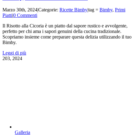
Marzo 30th, 2024
|
Categorie:
Ricette Bimby
|
tag =
Bimby
,
Primi
Piatti
|
0 Commenti
Il Risotto alla Cicoria è un piatto dal sapore rustico e avvolgente,
perfetto per chi ama i sapori genuini della cucina tradizionale.
Scopriamo insieme come preparare questa delizia utilizzando il tuo
Bimby.
Leggi di più
2
03, 2024
Galleria