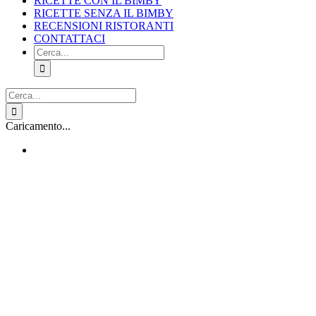
RICETTE CON IL BIMBY
RICETTE SENZA IL BIMBY
RECENSIONI RISTORANTI
CONTATTACI
Cerca
per:
Cerca
per:
Facebook
X
Pinterest
Instagram
Caricamento...