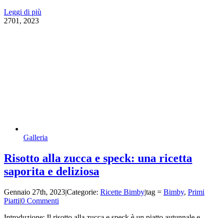
Leggi di più
27
01, 2023
Galleria
Risotto alla zucca e speck: una ricetta
saporita e deliziosa
Gennaio 27th, 2023
|
Categorie:
Ricette Bimby
|
tag =
Bimby
,
Primi
Piatti
|
0 Commenti
Introduzione: Il risotto alla zucca e speck è un piatto autunnale e