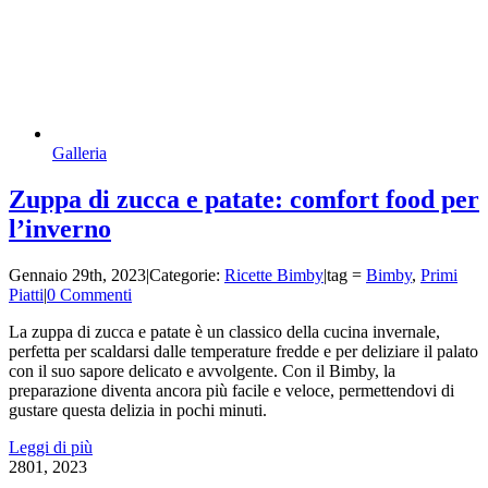
Galleria
Zuppa di zucca e patate: comfort food per
l’inverno
Gennaio 29th, 2023
|
Categorie:
Ricette Bimby
|
tag =
Bimby
,
Primi
Piatti
|
0 Commenti
La zuppa di zucca e patate è un classico della cucina invernale,
perfetta per scaldarsi dalle temperature fredde e per deliziare il palato
con il suo sapore delicato e avvolgente. Con il Bimby, la
preparazione diventa ancora più facile e veloce, permettendovi di
gustare questa delizia in pochi minuti.
Leggi di più
28
01, 2023