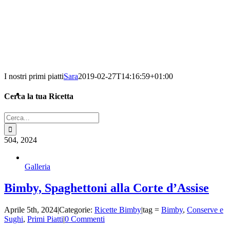
I nostri primi piatti
Sara
2019-02-27T14:16:59+01:00
Cerca la tua Ricetta
Cerca
per:
5
04, 2024
Galleria
Bimby, Spaghettoni alla Corte d’Assise
Aprile 5th, 2024
|
Categorie:
Ricette Bimby
|
tag =
Bimby
,
Conserve e
Sughi
,
Primi Piatti
|
0 Commenti