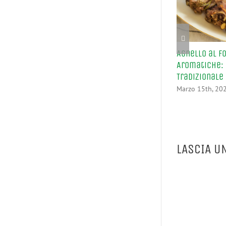
Agnello al F
Aromatiche: 
Tradizionale
Marzo 15th, 20
LASCIA U