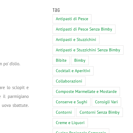
Tag
Antipasti di Pesce
Antipasti di Pesce Senza Bimby
Antipasti e Stuzzichini
Antipasti e Stuzzichini Senza Bimby
Bibite
Bimby
 po’ d’olio.
Cocktail e Aperitivi
Collaborazioni
are lo sclopit e
Composte Marmellate e Mostarde
e il parmigiano
Conserve e Sughi
Consigli Vari
 uova sbattute.
Contorni
Contorni Senza Bimby
Creme e Liquori