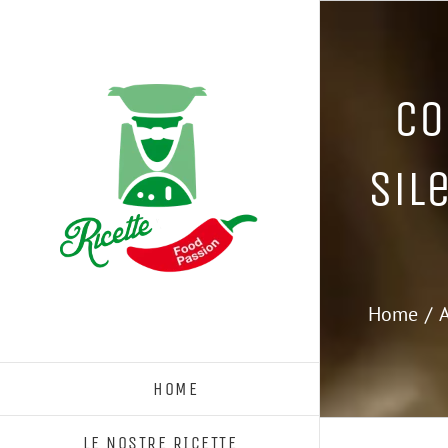
Salta
al
contenuto
Co
Sil
Home
A
HOME
LE NOSTRE RICETTE