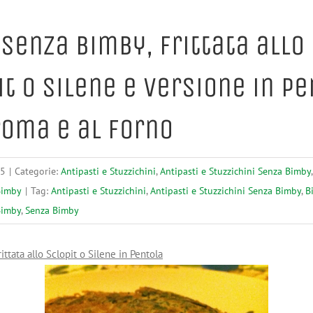
 Senza Bimby, Frittata allo
it o Silene e Versione in Pe
roma e al Forno
15
|
Categorie:
Antipasti e Stuzzichini
,
Antipasti e Stuzzichini Senza Bimby
Bimby
|
Tag:
Antipasti e Stuzzichini
,
Antipasti e Stuzzichini Senza Bimby
,
B
Bimby
,
Senza Bimby
ittata
allo Sclopit o Silene in Pentola