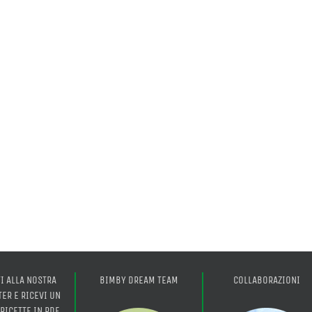
TI ALLA NOSTRA
BIMBY DREAM TEAM
COLLABORAZIONI
ER E RICEVI UN
 RICETTE IN PDF