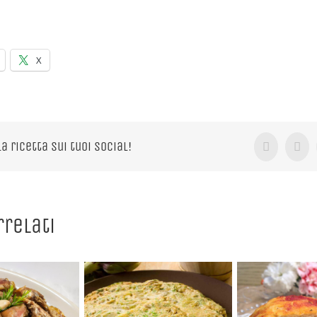
X
la ricetta sui tuoi Social!
Facebook
X
rrelati