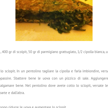
., 400 gr di scolpit, 50 gr di parmigiano grattugiato, 1/2 cipolla bianca, un
 lo sclopit. In un pentolino tagliare la cipolla e farla imbiondire, vers
ppassire. Sbattere bene le uova con un pizzico di sale. Aggiunger
malgamare bene. Nel pentolino dove avete cotto lo sclopit, versate le
arte e dall’altra.
ssono ridurre le uova e aumentare lo sclopit.