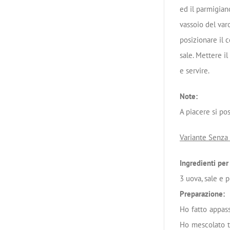
ed il parmigiano
vassoio del var
posizionare il c
sale. Mettere i
e servire.
Note:
A piacere si po
Variante Senza 
Ingredienti pe
3 uova, sale e p
Preparazione:
Ho fatto appass
Ho mescolato tu