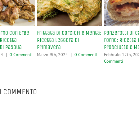
orno con Erbe
Frittata di Carciofi e Menta:
Panzerotti di 
Ricetta
Ricetta Leggera di
Forno: Ricetta
 di Pasqua
Primavera
Prosciutto e M
24
|
0 Commenti
Marzo 9th, 2024
|
0 Commenti
Febbraio 12th, 20
Commenti
N COMMENTO