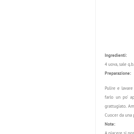
Ingredienti:
4 uova, sale q.b
Preparazione:
Pulire e lavare
farlo un po’ a
grattugiato. A
Cuocer da una p
Note:
A piacere si po