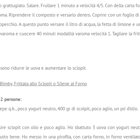
 grattugiato. Salare. Frullare 1 minuto a velocità 4/5. Con della carta fo
oma. Riprendere il composto e versarlo dentro. Coprire con un foglio di
operchio. A questo punto versare il litro di acqua, la fetta di limone e u
l varoma e cuocere 40 minuti modalità varoma velocità 1. Tagliare la frit
ssono ridurre le uova e aumentare lo sclopit.
Bimby, Frittata
allo Sclopit o Silene al Forno
r 2 persone:
epe q.b., poco yogurt neutro, 400 gr di scolpit, poco aglio, un po’ d’olio.
ire sclopit con olio e poco aglio. Ho sbattuto 3 uova con yogurt neut
tto bene. Ho messo in una pirofila, con carta forno, in forno ventila