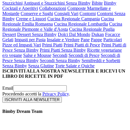
Stuzzichini
Antipasti e Stuzzichini Senza Bimby
Bibite
Bimby
Cocktail e Aperitivi
Collaborazioni
Composte Marmellate e
Mostarde
Conserve e Sughi
Consigli Vari
Contorni
Contorni Senza
Bimby
Creme e Liquori
Cucina Regionale Campania
Cucina
Regionale Emilia Romagna
Cucina Regionale Lombardia
Cucina
Regionale Piemonte e Valle d'Aosta
Cucina Regionale Puglia
Dessert
Dessert Senza Bimby
Dolci Dal Mondo
Dukan
Focacce
Gelati
Impasti per Pasta
Insalate e Verdure
Pane
Pappe
Particolari
Pizze ed Impasti Vari
Primi Piatti
Primi Piatti di Pesce
Primi Piatti di
Pesce Senza Bimby
Primi Piatti Senza Bimby
Ricette vegetariane
e/o vegane
Salse e Mousse
Secondi
Secondi di Pesce
Secondi di
Pesce Senza Bimby
Secondi Senza Bimby
Semifreddi e Sorbetti
Senza Bimby
Senza Glutine
Torte Salate e Quiche
ISCRIVITI ALLA NOSTRA NEWSLETTER E RICEVI UN
LIBRO DI RICETTE IN PDF
Email
Procedendo accetti la
Privacy Policy
.
Bimby Dream Team