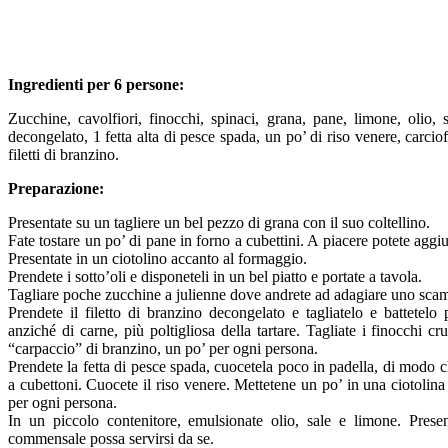
Ingredienti per 6 persone:
Zucchine, cavolfiori, finocchi, spinaci, grana, pane, limone, olio,
decongelato, 1 fetta alta di pesce spada, un po’ di riso venere, carciofi
filetti di branzino.
Preparazione:
Presentate su un tagliere un bel pezzo di grana con il suo coltellino.
Fate tostare un po’ di pane in forno a cubettini. A piacere potete agg
Presentate in un ciotolino accanto al formaggio.
Prendete i sotto’oli e disponeteli in un bel piatto e portate a tavola.
Tagliare poche zucchine a julienne dove andrete ad adagiare uno sca
Prendete il filetto di branzino decongelato e tagliatelo e battetelo
anziché di carne, più poltigliosa della tartare. Tagliate i finocchi crud
“carpaccio” di branzino, un po’ per ogni persona.
Prendete la fetta di pesce spada, cuocetela poco in padella, di modo ch
a cubettoni. Cuocete il riso venere. Mettetene un po’ in una ciotolin
per ogni persona.
In un piccolo contenitore, emulsionate olio, sale e limone. Pres
commensale possa servirsi da se.