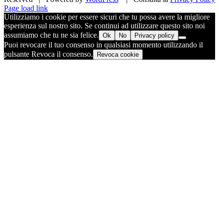
Facebook
X
Pinterest
Instagram
Page load link
Utilizziamo i cookie per essere sicuri che tu possa avere la migliore
esperienza sul nostro sito. Se continui ad utilizzare questo sito noi
assumiamo che tu ne sia felice.
Ok
No
Privacy policy
Puoi revocare il tuo consenso in qualsiasi momento utilizzando il
pulsante Revoca il consenso.
Revoca cookie
Torna
in
cima