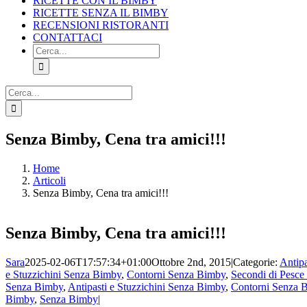
RICETTE CON IL BIMBY
RICETTE SENZA IL BIMBY
RECENSIONI RISTORANTI
CONTATTACI
Cerca
per:
Cerca
per:
Facebook
X
Pinterest
Instagram
Senza Bimby, Cena tra amici!!!
Home
Articoli
Senza Bimby, Cena tra amici!!!
Senza Bimby, Cena tra amici!!!
Sara
2025-02-06T17:57:34+01:00
Ottobre 2nd, 2015
|
Categorie:
Antip
e Stuzzichini Senza Bimby
,
Contorni Senza Bimby
,
Secondi di Pesc
Senza Bimby
,
Antipasti e Stuzzichini Senza Bimby
,
Contorni Senza 
Bimby
,
Senza Bimby
|