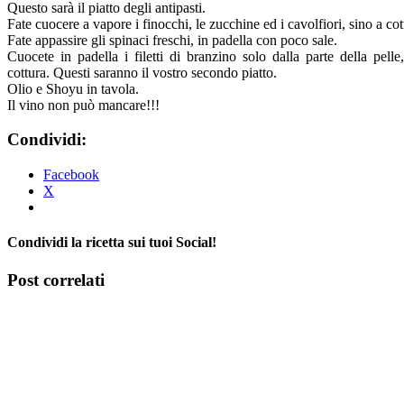
Questo sarà il piatto degli antipasti.
Fate cuocere a vapore i finocchi, le zucchine ed i cavolfiori, sino a co
Fate appassire gli spinaci freschi, in padella con poco sale.
Cuocete in padella i filetti di branzino solo dalla parte della pelle
cottura. Questi saranno il vostro secondo piatto.
Olio e Shoyu in tavola.
Il vino non può mancare!!!
Condividi:
Facebook
X
Condividi la ricetta sui tuoi Social!
Facebook
X
Tumblr
Pinterest
Post correlati