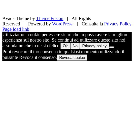
Avada Theme by
Theme Fusion
| All Rights
Reserved | Powered by
WordPress
| Consulta la
Privacy Policy
Facebook
X
Pinterest
Instagram
Page load link
Utilizziamo i cookie per essere sicuri che tu possa avere la migliore
esperienza sul nostro sito. Se continui ad utilizzare questo sito noi
assumiamo che tu ne sia felice.
Ok
No
Privacy policy
Puoi revocare il tuo consenso in qualsiasi momento utilizzando il
pulsante Revoca il consenso.
Revoca cookie
Torna
in
cima