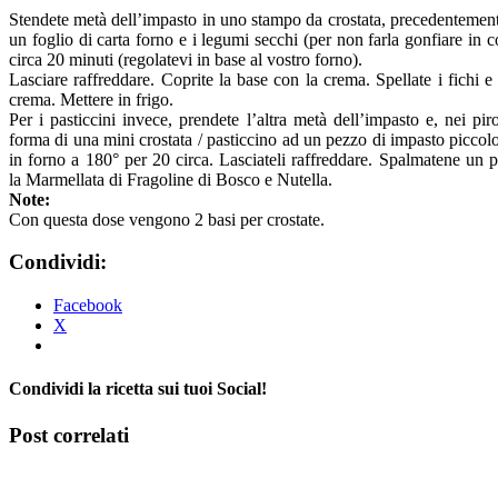
Stendete metà dell’impasto in uno stampo da crostata, precedentement
un foglio di carta forno e i legumi secchi (per non farla gonfiare in c
circa 20 minuti (regolatevi in base al vostro forno).
Lasciare raffreddare. Coprite la base con la crema. Spellate i fichi e t
crema. Mettere in frigo.
Per i pasticcini invece, prendete l’altra metà dell’impasto e, nei piro
forma di una mini crostata / pasticcino ad un pezzo di impasto piccolo p
in forno a 180° per 20 circa. Lasciateli raffreddare. Spalmatene un 
la Marmellata di Fragoline di Bosco e Nutella.
Note:
Con questa dose vengono 2 basi per crostate.
Condividi:
Facebook
X
Condividi la ricetta sui tuoi Social!
Facebook
X
Tumblr
Pinterest
Post correlati