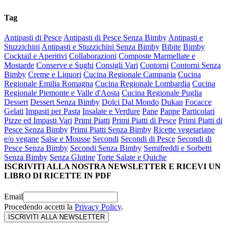
Tag
Antipasti di Pesce
Antipasti di Pesce Senza Bimby
Antipasti e
Stuzzichini
Antipasti e Stuzzichini Senza Bimby
Bibite
Bimby
Cocktail e Aperitivi
Collaborazioni
Composte Marmellate e
Mostarde
Conserve e Sughi
Consigli Vari
Contorni
Contorni Senza
Bimby
Creme e Liquori
Cucina Regionale Campania
Cucina
Regionale Emilia Romagna
Cucina Regionale Lombardia
Cucina
Regionale Piemonte e Valle d'Aosta
Cucina Regionale Puglia
Dessert
Dessert Senza Bimby
Dolci Dal Mondo
Dukan
Focacce
Gelati
Impasti per Pasta
Insalate e Verdure
Pane
Pappe
Particolari
Pizze ed Impasti Vari
Primi Piatti
Primi Piatti di Pesce
Primi Piatti di
Pesce Senza Bimby
Primi Piatti Senza Bimby
Ricette vegetariane
e/o vegane
Salse e Mousse
Secondi
Secondi di Pesce
Secondi di
Pesce Senza Bimby
Secondi Senza Bimby
Semifreddi e Sorbetti
Senza Bimby
Senza Glutine
Torte Salate e Quiche
ISCRIVITI ALLA NOSTRA NEWSLETTER E RICEVI UN
LIBRO DI RICETTE IN PDF
Email
Procedendo accetti la
Privacy Policy
.