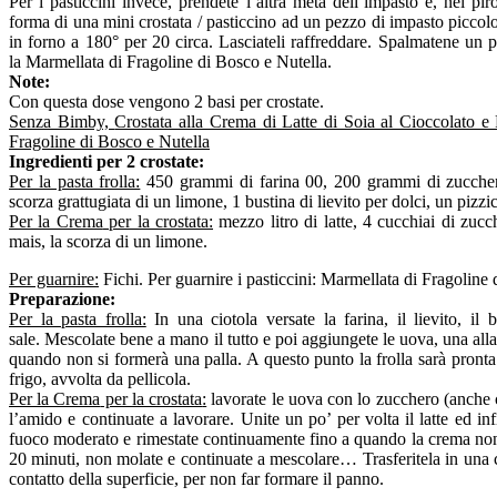
Per i pasticcini invece, prendete l’altra metà dell’impasto e, nei piro
forma di una mini crostata / pasticcino ad un pezzo di impasto piccolo p
in forno a 180° per 20 circa. Lasciateli raffreddare. Spalmatene un 
la Marmellata di Fragoline di Bosco e Nutella.
Note:
Con questa dose vengono 2 basi per crostate.
Senza Bimby,
Crostata alla Crema di Latte di Soia al Cioccolato e 
Fragoline di Bosco e Nutella
Ingredienti per 2 crostate:
Per la pasta frolla:
450 grammi di farina 00, 200 grammi di zuccher
scorza grattugiata di un limone, 1 bustina di lievito per dolci, un pizzi
Per la Crema
per la crostata
:
mezzo litro di latte, 4 cucchiai di zuc
mais, la scorza di un limone.
Per guarnire:
Fichi. Per guarnire i pasticcini: Marmellata di Fragoline
Preparazione:
Per la pasta frolla:
In una ciotola versate la farina, il lievito, il
sale. Mescolate bene a mano il tutto e poi aggiungete le uova, una alla
quando non si formerà una palla. A questo punto la frolla sarà pronta
frigo, avvolta da pellicola.
Per la Crema
per la crostata
:
lavorate le uova con lo zucchero (anche c
l’amido e continuate a lavorare. Unite un po’ per volta il latte ed in
fuoco moderato e rimestate continuamente fino a quando la crema non 
20 minuti, non molate e continuate a mescolare… Trasferitela in una ci
contatto della superficie, per non far formare il panno.