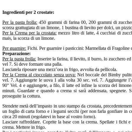
Ingredienti per 2 crostate:
Per la pasta frolla:
450 grammi di farina 00, 200 grammi di zuccher
scorza grattugiata di un limone, 1 bustina di lievito per dolci, un pizzi
Per la Crema per la crostata:
mezzo litro di latte, 4 cucchiai di zuc
mais, la scorza di un limone.
Per guarnire:
Fichi. Per guarnire i pasticcini: Marmellata di Fragoline
Preparazione:
Per la pasta frolla:
Inserire la farina, il lievito, il burro, lo zucchero 
vel 7. Si deve formare una palla.
Lasciatela riposare una mezz’ora in frigo, avvolta da pellicola.
Per la Crema al cioccolato senza uova:
Nel boccale del Bimby pulito
vel. 7. Aggiungete le uova 1 alla volta 30 sec. vel. 7. Aggiungete l
90° Vel. 4 e aggiungete, a filo, il latte ed infine la scorza del limo
minuti. Guardate e quando a crema si sarà addensata, spegnete. S
proseguite la cottura.
Stendete metà dell’impasto in uno stampo da crostata, precedentement
un foglio di carta forno e i legumi secchi (per non farla gonfiare in c
circa 20 minuti (regolatevi in base al vostro forno).
Lasciare raffreddare. Coprite la base con la crema. Spellate i fichi e t
crema. Mettere in frigo.