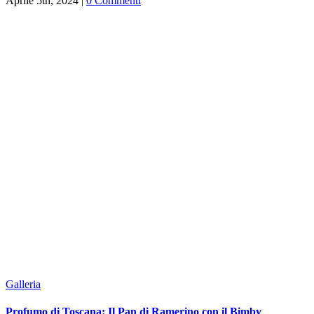
Aprile 5th, 2024
|
0 Commenti
Galleria
Profumo di Toscana: Il Pan di Ramerino con il Bimby