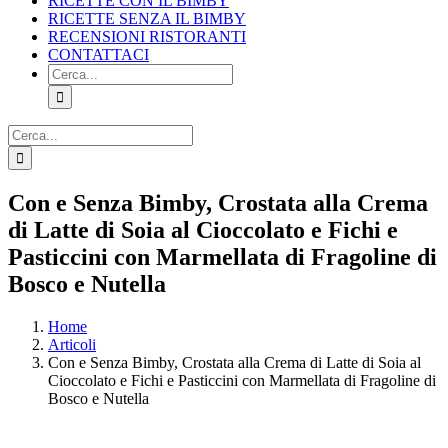
RICETTE CON IL BIMBY
RICETTE SENZA IL BIMBY
RECENSIONI RISTORANTI
CONTATTACI
Cerca
per:
Cerca
per:
Facebook
X
Pinterest
Instagram
Con e Senza Bimby, Crostata alla Crema
di Latte di Soia al Cioccolato e Fichi e
Pasticcini con Marmellata di Fragoline di
Bosco e Nutella
Home
Articoli
Con e Senza Bimby, Crostata alla Crema di Latte di Soia al
Cioccolato e Fichi e Pasticcini con Marmellata di Fragoline di
Bosco e Nutella