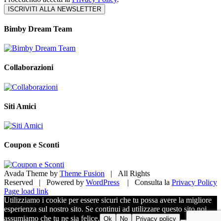
Bimby Dream Team
Collaborazioni
Siti Amici
Coupon e Sconti
Avada Theme by
Theme Fusion
| All Rights
Reserved | Powered by
WordPress
| Consulta la
Privacy Policy
Facebook
X
Pinterest
Instagram
Page load link
Utilizziamo i cookie per essere sicuri che tu possa avere la migliore
esperienza sul nostro sito. Se continui ad utilizzare questo sito noi
assumiamo che tu ne sia felice.
Ok
No
Privacy policy