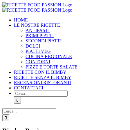
Salta
al
contenuto
HOME
LE NOSTRE RICETTE
ANTIPASTI
PRIMI PIATTI
SECONDI PIATTI
DOLCI
PIATTI VEG
CUCINA REGIONALE
CONTORNI
PIZZE E TORTE SALATE
RICETTE CON IL BIMBY
RICETTE SENZA IL BIMBY
RECENSIONI RISTORANTI
CONTATTACI
Cerca
per:
Cerca
per:
Facebook
X
Pinterest
Instagram