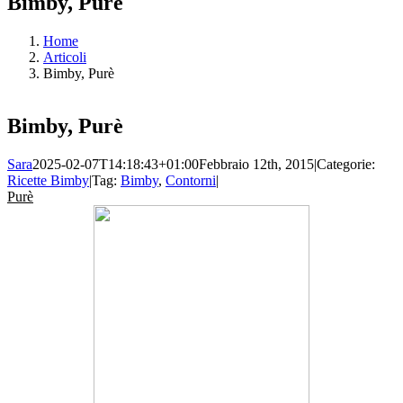
Bimby, Purè
Home
Articoli
Bimby, Purè
Bimby, Purè
Sara
2025-02-07T14:18:43+01:00
Febbraio 12th, 2015
|
Categorie:
Ricette Bimby
|
Tag:
Bimby
,
Contorni
|
Purè