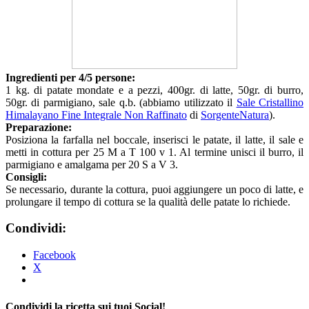
Ingredienti per 4/5 persone:
1 kg. di patate mondate e a pezzi, 400gr. di latte, 50gr. di burro,
50gr. di parmigiano, sale q.b. (abbiamo utilizzato il
Sale Cristallino
Himalayano Fine Integrale Non Raffinato
di
SorgenteNatura
).
Preparazione:
Posiziona la farfalla nel boccale, inserisci le patate, il latte, il sale e
metti in cottura per 25 M a T 100 v 1. Al termine unisci il burro, il
parmigiano e amalgama per 20 S a V 3.
Consigli:
Se necessario, durante la cottura, puoi aggiungere un poco di latte, e
prolungare il tempo di cottura se la qualità delle patate lo richiede.
Condividi:
Facebook
X
Condividi la ricetta sui tuoi Social!