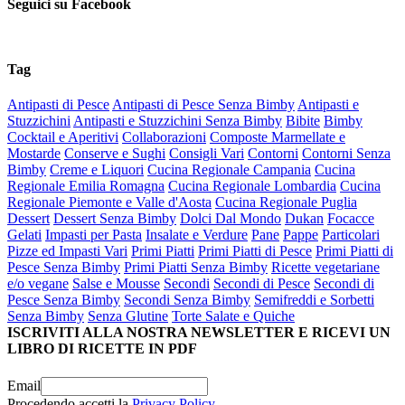
Seguici su Facebook
Tag
Antipasti di Pesce
Antipasti di Pesce Senza Bimby
Antipasti e
Stuzzichini
Antipasti e Stuzzichini Senza Bimby
Bibite
Bimby
Cocktail e Aperitivi
Collaborazioni
Composte Marmellate e
Mostarde
Conserve e Sughi
Consigli Vari
Contorni
Contorni Senza
Bimby
Creme e Liquori
Cucina Regionale Campania
Cucina
Regionale Emilia Romagna
Cucina Regionale Lombardia
Cucina
Regionale Piemonte e Valle d'Aosta
Cucina Regionale Puglia
Dessert
Dessert Senza Bimby
Dolci Dal Mondo
Dukan
Focacce
Gelati
Impasti per Pasta
Insalate e Verdure
Pane
Pappe
Particolari
Pizze ed Impasti Vari
Primi Piatti
Primi Piatti di Pesce
Primi Piatti di
Pesce Senza Bimby
Primi Piatti Senza Bimby
Ricette vegetariane
e/o vegane
Salse e Mousse
Secondi
Secondi di Pesce
Secondi di
Pesce Senza Bimby
Secondi Senza Bimby
Semifreddi e Sorbetti
Senza Bimby
Senza Glutine
Torte Salate e Quiche
ISCRIVITI ALLA NOSTRA NEWSLETTER E RICEVI UN
LIBRO DI RICETTE IN PDF
Email
Procedendo accetti la
Privacy Policy
.