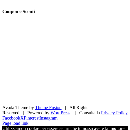
Coupon e Sconti
Avada Theme by
Theme Fusion
| All Rights
Reserved | Powered by
WordPress
| Consulta la
Privacy Policy
Facebook
X
Pinterest
Instagram
Page load link
Utilizziamo i cookie per essere sicuri che tu possa avere la migliore