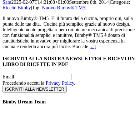
Sara
2025-02-07T14:21:08+01:00
Settembre 8th, 2014
|
Categorie:
Ricette Bimby
|
Tag:
Nuovo Bimby® TM5
|
Il nuovo Bimby® TM5 E' il futuro della cucina, proprio qui, sulla
punta delle tua dita. Cucina più semplice grazie al nuovo design.
Intelligentemente progettato per combinare meccanica di precisione
con funzionalità semplici e intuitive, Bimby® TM5 è dotato di
caratteristiche innovative per migliorare la vostra esperienza in
cucina e renderla ancora più facile. Boccale
[...]
ISCRIVITI ALLA NOSTRA NEWSLETTER E RICEVI UN
LIBRO DI RICETTE IN PDF
Email
Procedendo accetti la
Privacy Policy
.
Bimby Dream Team