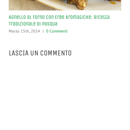
Agnello al Forno con Erbe Aromatiche: Ricetta
Con
Tradizionale di Pasqua
Mar
Marzo 15th, 2024
|
0 Commenti
LASCIA UN COMMENTO