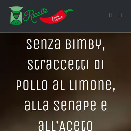
Salta
al
contenuto
Senza Bimby,
Straccetti di
Pollo al Limone,
alla Senape e
all’Aceto