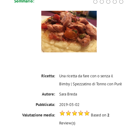
Rating
1 star
2 stars
3 stars
4 stars
5 stars
Sommario:
Ricetta:
Una ricetta da fare con o senza il
Bimby | Spezzatino di Tonno con Purè
Autore:
Sara Breda
Pubblicata:
2019-03-02
Valutazione media:
Based on
2
Review(s)