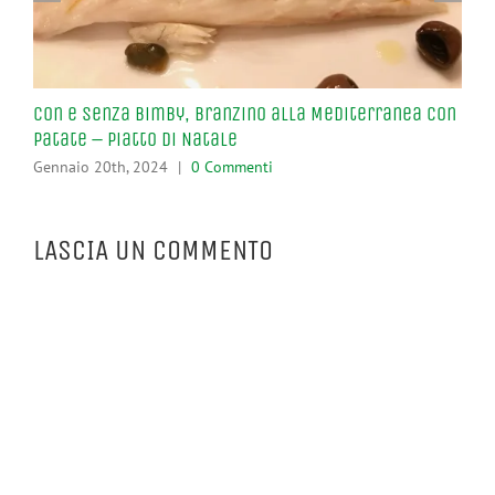
Con e Senza Bimby, Branzino alla Mediterranea con
Spi
Patate – Piatto di Natale
Gen
Gennaio 20th, 2024
|
0 Commenti
LASCIA UN COMMENTO