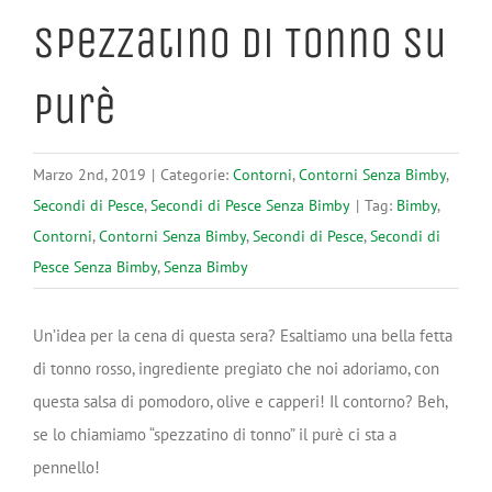
Spezzatino di Tonno su
Purè
Marzo 2nd, 2019
|
Categorie:
Contorni
,
Contorni Senza Bimby
,
Secondi di Pesce
,
Secondi di Pesce Senza Bimby
|
Tag:
Bimby
,
Contorni
,
Contorni Senza Bimby
,
Secondi di Pesce
,
Secondi di
Pesce Senza Bimby
,
Senza Bimby
Un’idea per la cena di questa sera? Esaltiamo una bella fetta
di tonno rosso, ingrediente pregiato che noi adoriamo, con
questa salsa di pomodoro, olive e capperi! Il contorno? Beh,
se lo chiamiamo “spezzatino di tonno” il purè ci sta a
pennello!