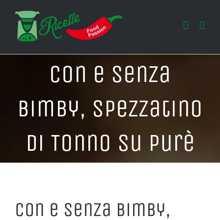
Salta
al
contenuto
Con e Senza
Bimby, Spezzatino
di Tonno su Purè
Con e Senza Bimby,