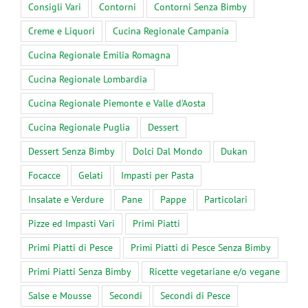
Consigli Vari
Contorni
Contorni Senza Bimby
Creme e Liquori
Cucina Regionale Campania
Cucina Regionale Emilia Romagna
Cucina Regionale Lombardia
Cucina Regionale Piemonte e Valle d'Aosta
Cucina Regionale Puglia
Dessert
Dessert Senza Bimby
Dolci Dal Mondo
Dukan
Focacce
Gelati
Impasti per Pasta
Insalate e Verdure
Pane
Pappe
Particolari
Pizze ed Impasti Vari
Primi Piatti
Primi Piatti di Pesce
Primi Piatti di Pesce Senza Bimby
Primi Piatti Senza Bimby
Ricette vegetariane e/o vegane
Salse e Mousse
Secondi
Secondi di Pesce