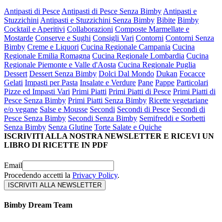
Antipasti di Pesce
Antipasti di Pesce Senza Bimby
Antipasti e
Stuzzichini
Antipasti e Stuzzichini Senza Bimby
Bibite
Bimby
Cocktail e Aperitivi
Collaborazioni
Composte Marmellate e
Mostarde
Conserve e Sughi
Consigli Vari
Contorni
Contorni Senza
Bimby
Creme e Liquori
Cucina Regionale Campania
Cucina
Regionale Emilia Romagna
Cucina Regionale Lombardia
Cucina
Regionale Piemonte e Valle d'Aosta
Cucina Regionale Puglia
Dessert
Dessert Senza Bimby
Dolci Dal Mondo
Dukan
Focacce
Gelati
Impasti per Pasta
Insalate e Verdure
Pane
Pappe
Particolari
Pizze ed Impasti Vari
Primi Piatti
Primi Piatti di Pesce
Primi Piatti di
Pesce Senza Bimby
Primi Piatti Senza Bimby
Ricette vegetariane
e/o vegane
Salse e Mousse
Secondi
Secondi di Pesce
Secondi di
Pesce Senza Bimby
Secondi Senza Bimby
Semifreddi e Sorbetti
Senza Bimby
Senza Glutine
Torte Salate e Quiche
ISCRIVITI ALLA NOSTRA NEWSLETTER E RICEVI UN
LIBRO DI RICETTE IN PDF
Email
Procedendo accetti la
Privacy Policy
.
Bimby Dream Team