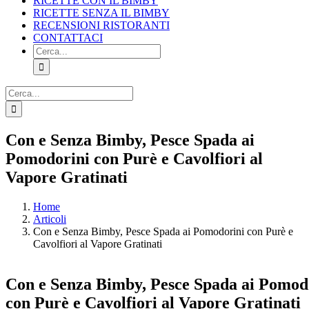
RICETTE CON IL BIMBY
RICETTE SENZA IL BIMBY
RECENSIONI RISTORANTI
CONTATTACI
Cerca
per:
Cerca
per:
Facebook
X
Pinterest
Instagram
Con e Senza Bimby, Pesce Spada ai
Pomodorini con Purè e Cavolfiori al
Vapore Gratinati
Home
Articoli
Con e Senza Bimby, Pesce Spada ai Pomodorini con Purè e
Cavolfiori al Vapore Gratinati
Con e Senza Bimby, Pesce Spada ai Pomod
con Purè e Cavolfiori al Vapore Gratinati