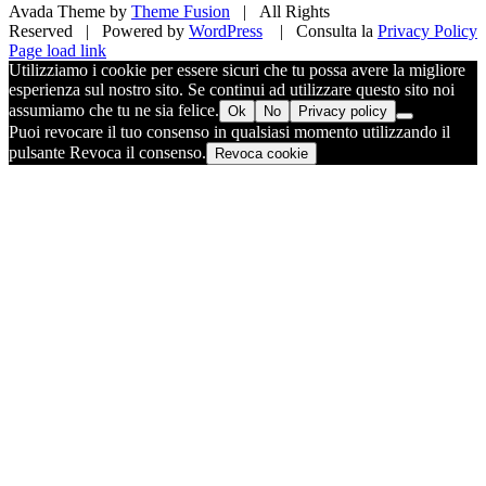
Avada Theme by
Theme Fusion
| All Rights
Reserved | Powered by
WordPress
| Consulta la
Privacy Policy
Facebook
X
Pinterest
Instagram
Page load link
Utilizziamo i cookie per essere sicuri che tu possa avere la migliore
esperienza sul nostro sito. Se continui ad utilizzare questo sito noi
assumiamo che tu ne sia felice.
Ok
No
Privacy policy
Puoi revocare il tuo consenso in qualsiasi momento utilizzando il
pulsante Revoca il consenso.
Revoca cookie
Torna
in
cima