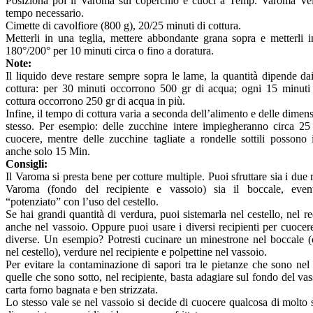
Posiziona poi il Varoma sul coperchio e cuoci a Temp. Varoma Vel.
tempo necessario.
Cimette di cavolfiore (800 g), 20/25 minuti di cottura.
Metterli in una teglia, mettere abbondante grana sopra e metterli 
180°/200° per 10 minuti circa o fino a doratura.
Note:
Il liquido deve restare sempre sopra le lame, la quantità dipende da
cottura: per 30 minuti occorrono 500 gr di acqua; ogni 15 minuti 
cottura occorrono 250 gr di acqua in più.
Infine, il tempo di cottura varia a seconda dell’alimento e delle dimens
stesso. Per esempio: delle zucchine intere impiegheranno circa 25
cuocere, mentre delle zucchine tagliate a rondelle sottili possono
anche solo 15 Min.
Consigli:
Il Varoma si presta bene per cotture multiple. Puoi sfruttare sia i due r
Varoma (fondo del recipiente e vassoio) sia il boccale, even
“potenziato” con l’uso del cestello.
Se hai grandi quantità di verdura, puoi sistemarla nel cestello, nel re
anche nel vassoio. Oppure puoi usare i diversi recipienti per cuocer
diverse. Un esempio? Potresti cucinare un minestrone nel boccale (
nel cestello), verdure nel recipiente e polpettine nel vassoio.
Per evitare la contaminazione di sapori tra le pietanze che sono nel
quelle che sono sotto, nel recipiente, basta adagiare sul fondo del vas
carta forno bagnata e ben strizzata.
Lo stesso vale se nel vassoio si decide di cuocere qualcosa di molto