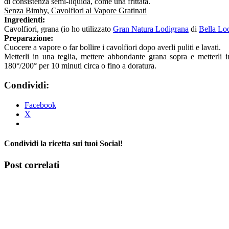
di consistenza semi-liquida, come una frittata.
Senza Bimby, Cavolfiori al Vapore Gratinati
Ingredienti:
Cavolfiori, grana (io ho utilizzato
Gran Natura Lodigrana
di
Bella Lo
Preparazione:
Cuocere a vapore o far bollire i cavolfiori dopo averli puliti e lavati.
Metterli in una teglia, mettere abbondante grana sopra e metterli 
180°/200° per 10 minuti circa o fino a doratura.
Condividi:
Facebook
X
Condividi la ricetta sui tuoi Social!
Facebook
X
Tumblr
Pinterest
Post correlati