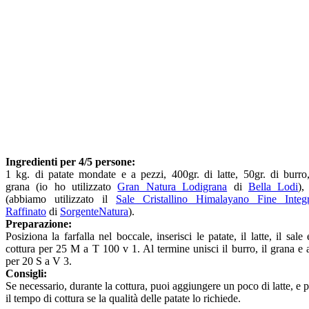
Ingredienti per 4/5 persone:
1 kg. di patate mondate e a pezzi, 400gr. di latte, 50gr. di burro
grana (io ho utilizzato
Gran Natura Lodigrana
di
Bella Lodi
),
(abbiamo utilizzato il
Sale Cristallino Himalayano Fine Inte
Raffinato
di
SorgenteNatura
).
Preparazione:
Posiziona la farfalla nel boccale, inserisci le patate, il latte, il sale
cottura per 25 M a T 100 v 1. Al termine unisci il burro, il grana 
per 20 S a V 3.
Consigli:
Se necessario, durante la cottura, puoi aggiungere un poco di latte, e 
il tempo di cottura se la qualità delle patate lo richiede.