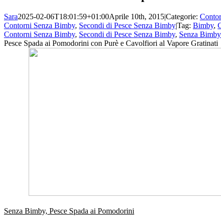
Sara
2025-02-06T18:01:59+01:00
Aprile 10th, 2015
|
Categorie:
Contor
Contorni Senza Bimby
,
Secondi di Pesce Senza Bimby
|
Tag:
Bimby
,
C
Contorni Senza Bimby
,
Secondi di Pesce Senza Bimby
,
Senza Bimby
Pesce Spada ai Pomodorini con Purè e Cavolfiori al Vapore Gratinati
Senza Bimby, Pesce Spada ai Pomodorini