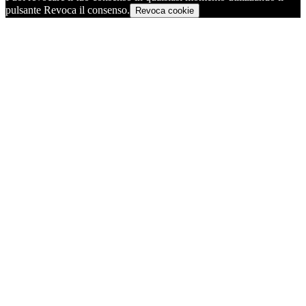
pulsante Revoca il consenso.
Revoca cookie
Torna
in
cima