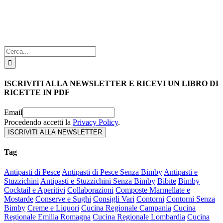
Cerca
per:
ISCRIVITI ALLA NEWSLETTER E RICEVI UN LIBRO DI
RICETTE IN PDF
Email
Procedendo accetti la
Privacy Policy
.
Tag
Antipasti di Pesce
Antipasti di Pesce Senza Bimby
Antipasti e
Stuzzichini
Antipasti e Stuzzichini Senza Bimby
Bibite
Bimby
Cocktail e Aperitivi
Collaborazioni
Composte Marmellate e
Mostarde
Conserve e Sughi
Consigli Vari
Contorni
Contorni Senza
Bimby
Creme e Liquori
Cucina Regionale Campania
Cucina
Regionale Emilia Romagna
Cucina Regionale Lombardia
Cucina