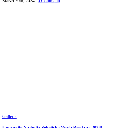
Marzo 30th, 2024
|
0 Commenti
Galleria
Upoznajte Najbolja Sekcijska Vrata Breda za 2024!