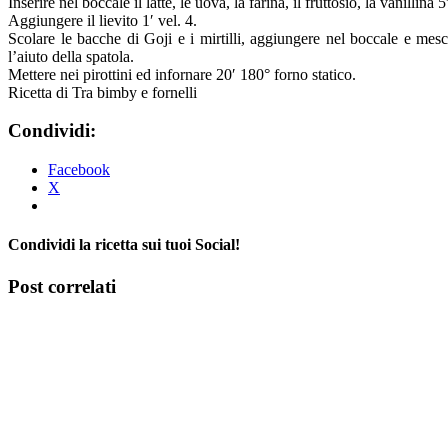
Inserire nel boccale il latte, le uova, la farina, il fruttosio, la vanillina 5
Aggiungere il lievito 1′ vel. 4.
Scolare le bacche di Goji e i mirtilli, aggiungere nel boccale e mes
l’aiuto della spatola.
Mettere nei pirottini ed infornare 20′ 180° forno statico.
Ricetta di Tra bimby e fornelli
Condividi:
Facebook
X
Condividi la ricetta sui tuoi Social!
Facebook
X
Tumblr
Pinterest
Post correlati