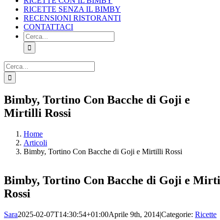
RICETTE CON IL BIMBY
RICETTE SENZA IL BIMBY
RECENSIONI RISTORANTI
CONTATTACI
Cerca
per:
Cerca
per:
Facebook
X
Pinterest
Instagram
Bimby, Tortino Con Bacche di Goji e
Mirtilli Rossi
Home
Articoli
Bimby, Tortino Con Bacche di Goji e Mirtilli Rossi
Bimby, Tortino Con Bacche di Goji e Mirti
Rossi
Sara
2025-02-07T14:30:54+01:00
Aprile 9th, 2014
|
Categorie:
Ricette