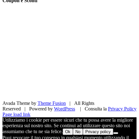
Coupon e Sconti
Avada Theme by
Theme Fusion
| All Rights
Reserved | Powered by
WordPress
| Consulta la
Privacy Policy
Facebook
X
Pinterest
Instagram
Page load link
Utilizziamo i cookie per essere sicuri che tu possa avere la migliore
esperienza sul nostro sito. Se continui ad utilizzare questo sito noi
assumiamo che tu ne sia felice.
Ok
No
Privacy policy
Puoi revocare il tuo consenso in qualsiasi momento utilizzando il