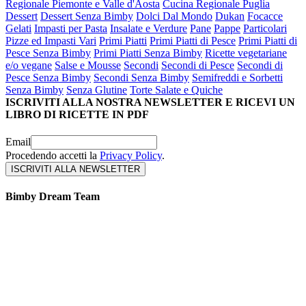
Regionale Piemonte e Valle d'Aosta
Cucina Regionale Puglia
Dessert
Dessert Senza Bimby
Dolci Dal Mondo
Dukan
Focacce
Gelati
Impasti per Pasta
Insalate e Verdure
Pane
Pappe
Particolari
Pizze ed Impasti Vari
Primi Piatti
Primi Piatti di Pesce
Primi Piatti di
Pesce Senza Bimby
Primi Piatti Senza Bimby
Ricette vegetariane
e/o vegane
Salse e Mousse
Secondi
Secondi di Pesce
Secondi di
Pesce Senza Bimby
Secondi Senza Bimby
Semifreddi e Sorbetti
Senza Bimby
Senza Glutine
Torte Salate e Quiche
ISCRIVITI ALLA NOSTRA NEWSLETTER E RICEVI UN
LIBRO DI RICETTE IN PDF
Email
Procedendo accetti la
Privacy Policy
.
Bimby Dream Team