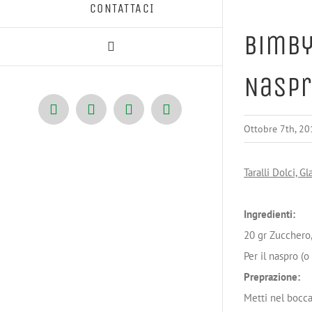
CONTATTACI
Bimby,
Naspr
Facebook
X
Pinterest
Instagram
Ottobre 7th, 20
Taralli Dolci, G
Ingredienti:
20 gr Zucchero,
Per il naspro (
Preprazione:
Metti nel boccal