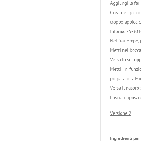
Aggiungi la farin
Crea dei piccol
troppo appiccico
Inforna. 25-30 
Nel frattempo, 
Metti nel boccal
Versa lo scirop
Metti in funzi
preparato. 2 Min
Versa il naspro s
Lasciali riposa
Versione 2
Ingredienti per