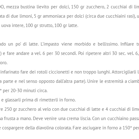
OO, mezza bustina lievito per dolci, 150 gr zucchero, 2 cucchiai di l
ata di due limoni, 5 gr ammoniaca per dolci (circa due cucchiaini rasi), 
 uova intere, 100 gr strutto, 100 gr latte.
do un po’ di latte. L’impasto viene morbido e bellissimo. Infilare 
e) e fare andare a vel. 6 per 30 secondi. Poi ripetere altri 30 sec. vel. 6
foro.
infarinato fare dei rotoli ciccionetti e non troppo lunghi. Attorcigliarli
 parte e nel senso opposto dall’altra parte). Unire le estremità a ciamb
° per 20-30 minuti circa.
e e glassarli prima di rimetterli in forno.
re 250 gr zucchero al velo con due cucchiai di latte e 4 cucchiai di l
a frusta a mano. Deve venire una crema liscia. Con un cucchiaino passa
 e cospargere della diavolina colorata. Fare asciugare in forno a 150° pe