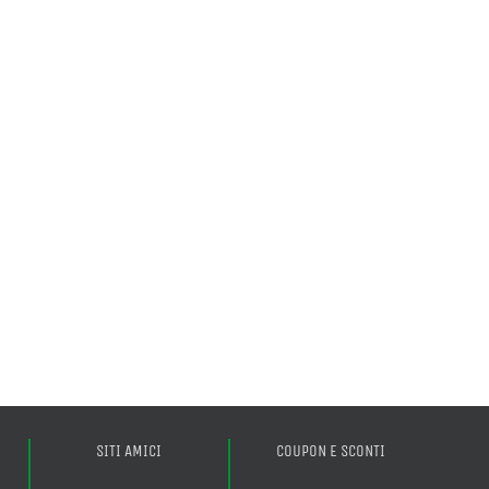
SITI AMICI
COUPON E SCONTI