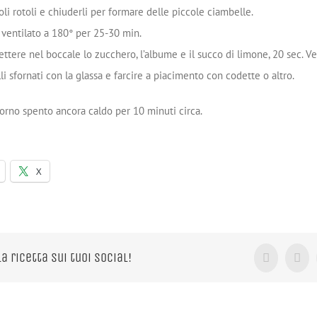
oli rotoli e chiuderli per formare delle piccole ciambelle.
 ventilato a 180° per 25-30 min.
ttere nel boccale lo zucchero, l’albume e il succo di limone, 20 sec. Vel
li sfornati con la glassa e farcire a piacimento con codette o altro.
orno spento ancora caldo per 10 minuti circa.
X
la ricetta sui tuoi Social!
Facebook
X