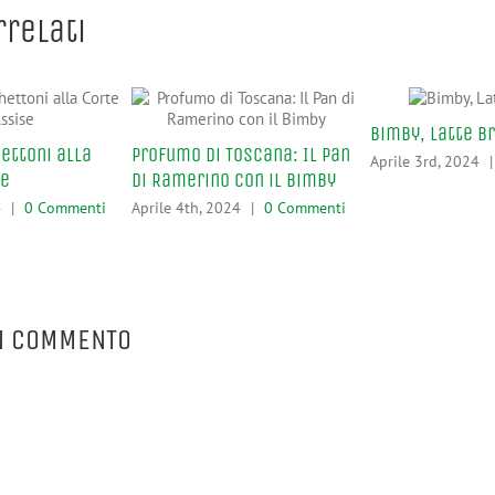
rrelati
Bimby, Latte B
ettoni alla
Profumo di Toscana: Il Pan
Aprile 3rd, 2024
|
se
di Ramerino con il Bimby
4
|
0 Commenti
Aprile 4th, 2024
|
0 Commenti
N COMMENTO