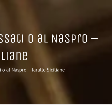
ssati o al Naspro –
iliane
i o al Naspro – Taralle Siciliane