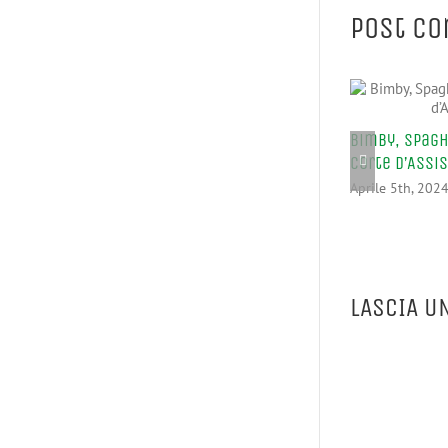
Post co
Bimby, Spagh
Corte d’Assi
Aprile 5th, 202
LASCIA U