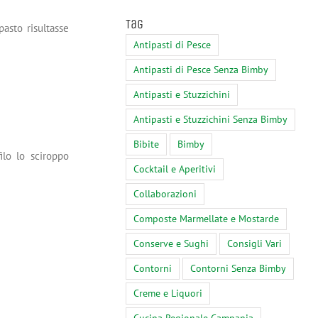
Tag
pasto risultasse
Antipasti di Pesce
Antipasti di Pesce Senza Bimby
Antipasti e Stuzzichini
Antipasti e Stuzzichini Senza Bimby
Bibite
Bimby
ilo lo sciroppo
Cocktail e Aperitivi
Collaborazioni
Composte Marmellate e Mostarde
Conserve e Sughi
Consigli Vari
Contorni
Contorni Senza Bimby
Creme e Liquori