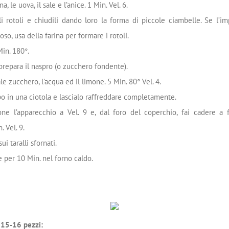
a, le uova, il sale e l’anice. 1 Min. Vel. 6.
i rotoli e chiudili dando loro la forma di piccole ciambelle. Se l’im
so, usa della farina per formare i rotoli.
Min. 180°.
prepara il naspro (o zucchero fondente).
e zucchero, l’acqua ed il limone. 5 Min. 80° Vel. 4.
po in una ciotola e lascialo raffreddare completamente.
one l’apparecchio a Vel. 9 e, dal foro del coperchio, fai cadere a f
. Vel. 9.
ui taralli sfornati.
re per 10 Min. nel forno caldo.
 15-16 pezzi: