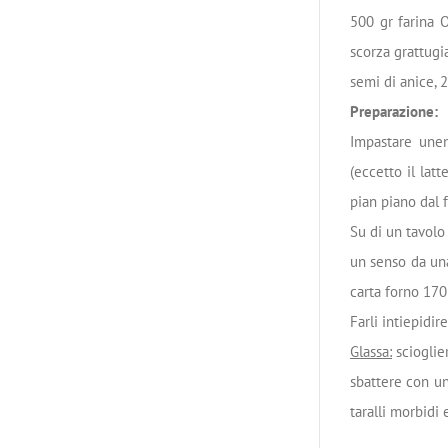
500 gr farina 
scorza grattugi
semi di anice, 2
Preparazione:
Impastare unen
(eccetto il latt
pian piano dal 
Su di un tavolo 
un senso da una
carta forno 170
Farli intiepidir
Glassa:
scioglie
sbattere con un
taralli morbidi