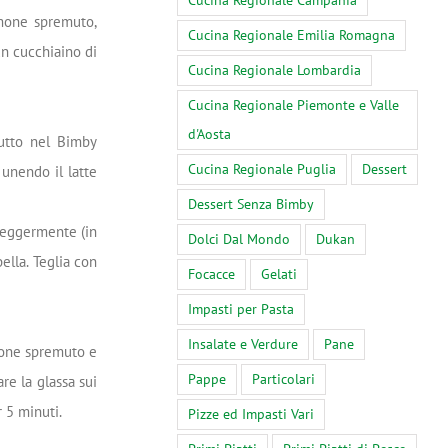
Cucina Regionale Campania
imone spremuto,
Cucina Regionale Emilia Romagna
un cucchiaino di
Cucina Regionale Lombardia
Cucina Regionale Piemonte e Valle
d'Aosta
tutto nel Bimby
Cucina Regionale Puglia
Dessert
, unendo il latte
Dessert Senza Bimby
 leggermente (in
Dolci Dal Mondo
Dukan
ella. Teglia con
Focacce
Gelati
Impasti per Pasta
Insalate e Verdure
Pane
imone spremuto e
Pappe
Particolari
re la glassa sui
r 5 minuti.
Pizze ed Impasti Vari