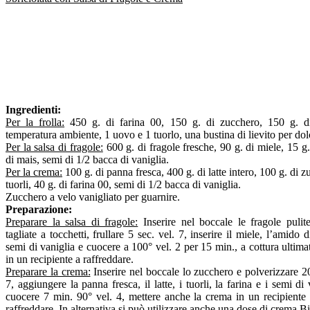
Ingredienti:
Per la frolla:
450 g. di farina 00, 150 g. di zucchero, 150 g. d
temperatura ambiente, 1 uovo e 1 tuorlo, una bustina di lievito per do
Per la salsa di fragole:
600 g. di fragole fresche, 90 g. di miele, 15 g
di mais, semi di 1/2 bacca di vaniglia.
Per la crema:
100 g. di panna fresca, 400 g. di latte intero, 100 g. di z
tuorli, 40 g. di farina 00, semi di 1/2 bacca di vaniglia.
Zucchero a velo vanigliato per guarnire.
Preparazione:
Preparare la salsa di fragole:
Inserire nel boccale le fragole pulit
tagliate a tocchetti, frullare 5 sec. vel. 7, inserire il miele, l’amido 
semi di vaniglia e cuocere a 100° vel. 2 per 15 min., a cottura ultima
in un recipiente a raffreddare.
Preparare la crema:
Inserire nel boccale lo zucchero e polverizzare 20
7, aggiungere la panna fresca, il latte, i tuorli, la farina e i semi di 
cuocere 7 min. 90° vel. 4, mettere anche la crema in un recipiente 
raffreddare. In alternativa si può utilizzare anche una dose di crema 