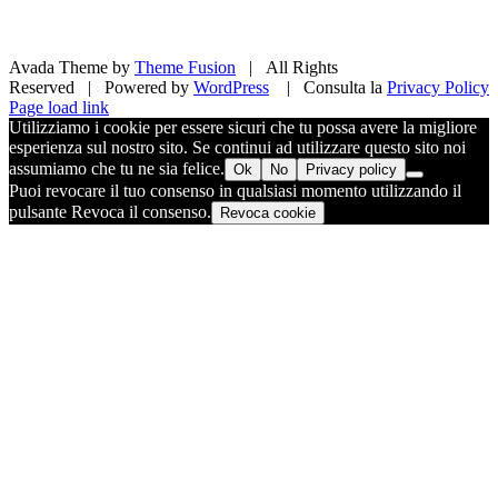
Avada Theme by
Theme Fusion
| All Rights
Reserved | Powered by
WordPress
| Consulta la
Privacy Policy
Facebook
X
Pinterest
Instagram
Page load link
Utilizziamo i cookie per essere sicuri che tu possa avere la migliore
esperienza sul nostro sito. Se continui ad utilizzare questo sito noi
assumiamo che tu ne sia felice.
Ok
No
Privacy policy
Puoi revocare il tuo consenso in qualsiasi momento utilizzando il
pulsante Revoca il consenso.
Revoca cookie
Torna
in
cima