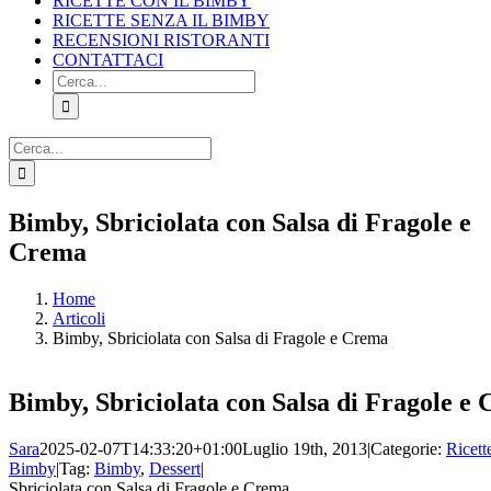
RICETTE CON IL BIMBY
RICETTE SENZA IL BIMBY
RECENSIONI RISTORANTI
CONTATTACI
Cerca
per:
Cerca
per:
Facebook
X
Pinterest
Instagram
Bimby, Sbriciolata con Salsa di Fragole e
Crema
Home
Articoli
Bimby, Sbriciolata con Salsa di Fragole e Crema
Bimby, Sbriciolata con Salsa di Fragole e
Sara
2025-02-07T14:33:20+01:00
Luglio 19th, 2013
|
Categorie:
Ricett
Bimby
|
Tag:
Bimby
,
Dessert
|
Sbriciolata con Salsa di Fragole e Crema