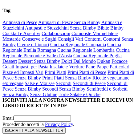
Tag
Antipasti di Pesce
Antipasti di Pesce Senza Bimby
Antipasti e
Stuzzichini
Antipasti e Stuzzichini Senza Bimby
Bibite
Bimby
Cocktail e Aperitivi
Collaborazioni
Composte Marmellate e
Mostarde
Conserve e Sughi
Consigli Vari
Contorni
Contorni Senza
Bimby
Creme e Liquori
Cucina Regionale Campania
Cucina
Regionale Emilia Romagna
Cucina Regionale Lombardia
Cucina
Regionale Piemonte e Valle d'Aosta
Cucina Regionale Puglia
Dessert
Dessert Senza Bimby
Dolci Dal Mondo
Dukan
Focacce
Gelati
Impasti per Pasta
Insalate e Verdure
Pane
Pappe
Particolari
Pizze ed Impasti Vari
Primi Piatti
Primi Piatti di Pesce
Primi Piatti di
Pesce Senza Bimby
Primi Piatti Senza Bimby
Ricette vegetariane
e/o vegane
Salse e Mousse
Secondi
Secondi di Pesce
Secondi di
Pesce Senza Bimby
Secondi Senza Bimby
Semifreddi e Sorbetti
Senza Bimby
Senza Glutine
Torte Salate e Quiche
ISCRIVITI ALLA NOSTRA NEWSLETTER E RICEVI UN
LIBRO DI RICETTE IN PDF
Email
Procedendo accetti la
Privacy Policy
.