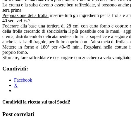
La crema e la salsa devono essere ben raffreddate, si possono anche 
sera prima.
Preparazione della frolla:
inserire tutti gli ingredienti per la frolla e
40 sec. vel. 6-7.
Foderare alla base una tortiera di 28 cm. con carta forno e coprir
della frolla cercando di sbriciolarla il più possibile con le mani, agg
crema, distribuendola delicatamente su tutta la superfice e a seguire d
anche la salsa di fragole, per finire coprire con l’altra metà di frolla sb
Mettere in forno a 180° per 40-45 min.. Regolarsi nella cottura i
proprio forno.
Sfornare, fare raffreddare e cospargere con zucchero a velo vanigliato
Condividi:
Facebook
X
Condividi la ricetta sui tuoi Social!
Facebook
X
Tumblr
Pinterest
Post correlati