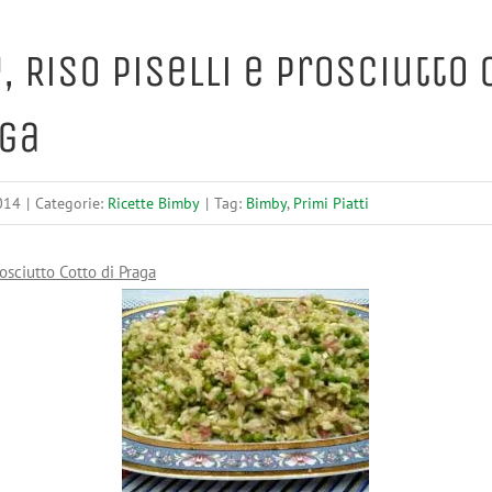
, Riso Piselli e Prosciutto 
aga
014
|
Categorie:
Ricette Bimby
|
Tag:
Bimby
,
Primi Piatti
rosciutto Cotto di Praga