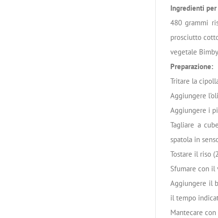
Ingredienti per
480 grammi ris
prosciutto cott
vegetale Bimby,
Preparazione:
Tritare la cipolla
Aggiungere l’oli
Aggiungere i pis
Tagliare a cube
spatola in senso
Tostare il riso (
Sfumare con il v
Aggiungere il 
il tempo indicat
Mantecare con i