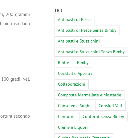
Tag
ati, 200 grammi
Antipasti di Pesce
chiaio raso dado
Antipasti di Pesce Senza Bimby
Antipasti e Stuzzichini
Antipasti e Stuzzichini Senza Bimby
Bibite
Bimby
Cocktail e Aperitivi
 100 gradi, vel.
Collaborazioni
Composte Marmellate e Mostarde
Conserve e Sughi
Consigli Vari
cottura secondo
Contorni
Contorni Senza Bimby
Creme e Liquori