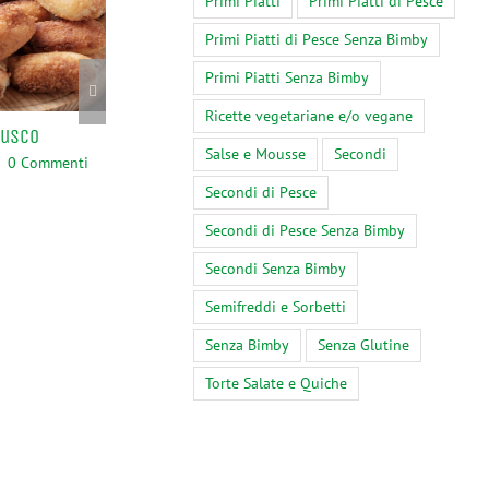
Primi Piatti
Primi Piatti di Pesce
Primi Piatti di Pesce Senza Bimby
Primi Piatti Senza Bimby
Ricette vegetariane e/o vegane
rusco
Bimby, Risotto con Cicoria
Upoznajte Najbo
Salse e Mousse
Secondi
Sekcijska Vrata 
0 Commenti
Marzo 30th, 2024
|
0 Commenti
2024!
Secondi di Pesce
Febbraio 9th, 2024
Secondi di Pesce Senza Bimby
Commenti
Secondi Senza Bimby
Semifreddi e Sorbetti
Senza Bimby
Senza Glutine
Torte Salate e Quiche