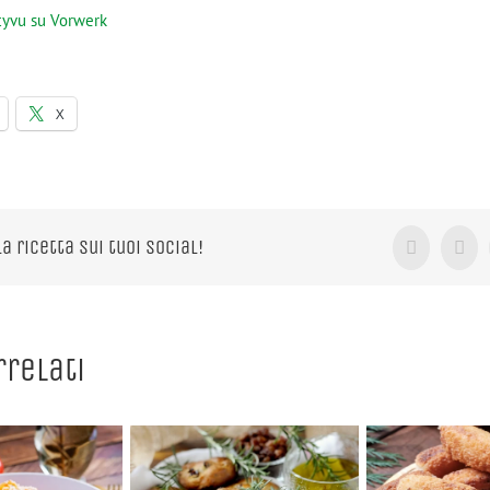
cyvu su Vorwerk
X
la ricetta sui tuoi Social!
Facebook
X
rrelati