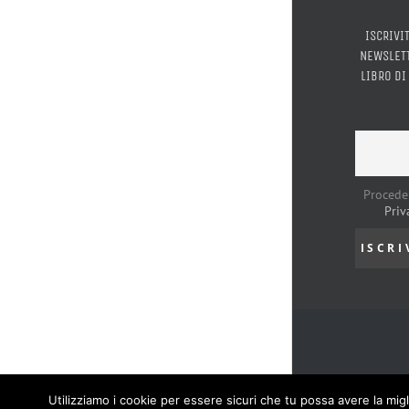
ISCRIVI
NEWSLETT
LIBRO DI
Procede
Priv
Utilizziamo i cookie per essere sicuri che tu possa avere la mig