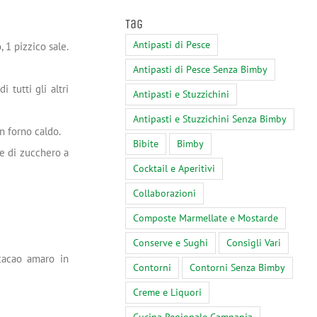
Tag
Antipasti di Pesce
, 1 pizzico sale.
Antipasti di Pesce Senza Bimby
 tutti gli altri
Antipasti e Stuzzichini
Antipasti e Stuzzichini Senza Bimby
n forno caldo.
Bibite
Bimby
re di zucchero a
Cocktail e Aperitivi
Collaborazioni
Composte Marmellate e Mostarde
Conserve e Sughi
Consigli Vari
 cacao amaro in
Contorni
Contorni Senza Bimby
Creme e Liquori