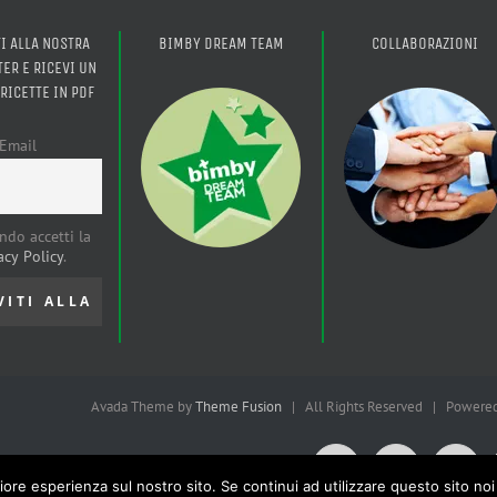
TI ALLA NOSTRA
BIMBY DREAM TEAM
COLLABORAZIONI
ER E RICEVI UN
 RICETTE IN PDF
Email
ndo accetti la
acy Policy
.
Avada Theme by
Theme Fusion
| All Rights Reserved | Powere
Facebook
X
Pint
liore esperienza sul nostro sito. Se continui ad utilizzare questo sito no