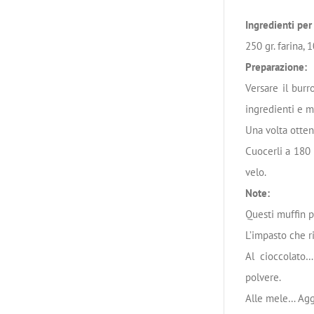
Ingredienti pe
250 gr. farina, 
Preparazione:
Versare il burr
ingredienti e m
Una volta otten
Cuocerli a 180 
velo.
Note:
Questi muffin p
L’impasto che r
Al cioccolato…
polvere.
Alle mele… Aggi