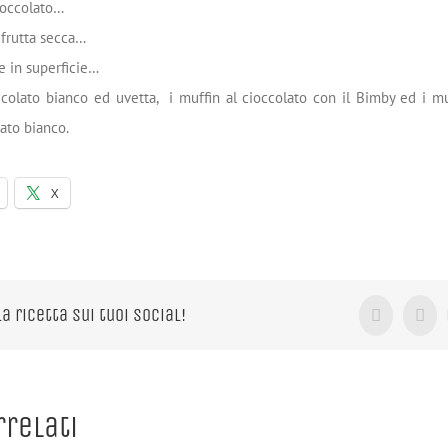
ioccolato…
 frutta secca…
e in superficie…
ccolato bianco ed uvetta, i muffin al cioccolato con il Bimby ed i muf
ato bianco.
X
la ricetta sui tuoi Social!
Facebook
X
rrelati