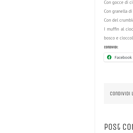
Con gocce di c
Con granella di
Con del crumbl
I muffin al cio
bosco e cioccol
Condividi:
Facebook
Condividi 
Post co