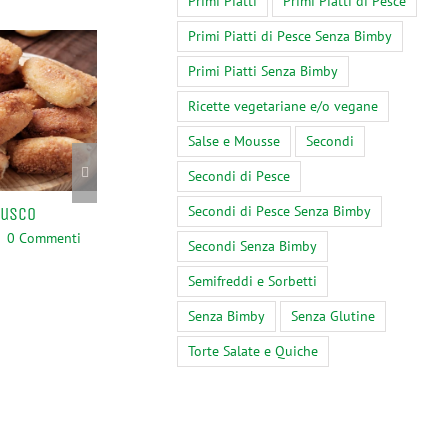
Primi Piatti
Primi Piatti di Pesce
Primi Piatti di Pesce Senza Bimby
Primi Piatti Senza Bimby
Ricette vegetariane e/o vegane
Salse e Mousse
Secondi
Secondi di Pesce
Secondi di Pesce Senza Bimby
rusco
Bimby, Risotto con Cicoria
Upoznajte Najbo
Sekcijska Vrata 
0 Commenti
Marzo 30th, 2024
|
0 Commenti
Secondi Senza Bimby
2024!
Semifreddi e Sorbetti
Febbraio 9th, 2024
Commenti
Senza Bimby
Senza Glutine
Torte Salate e Quiche