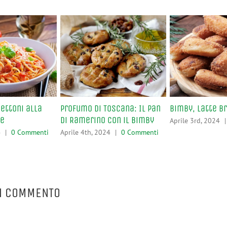
ettoni alla
Profumo di Toscana: Il Pan
Bimby, Latte B
se
di Ramerino con il Bimby
Aprile 3rd, 2024
|
4
|
0 Commenti
Aprile 4th, 2024
|
0 Commenti
N COMMENTO