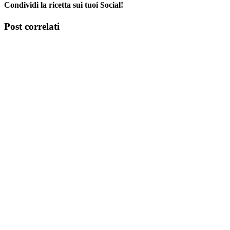
Condividi la ricetta sui tuoi Social!
Facebook
X
Tumblr
Pinterest
Post correlati