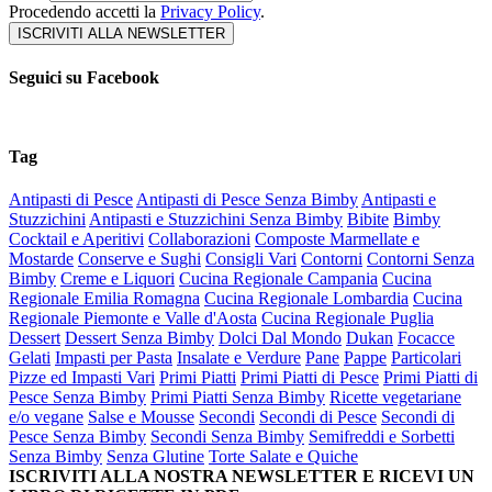
Procedendo accetti la
Privacy Policy
.
Seguici su Facebook
Tag
Antipasti di Pesce
Antipasti di Pesce Senza Bimby
Antipasti e
Stuzzichini
Antipasti e Stuzzichini Senza Bimby
Bibite
Bimby
Cocktail e Aperitivi
Collaborazioni
Composte Marmellate e
Mostarde
Conserve e Sughi
Consigli Vari
Contorni
Contorni Senza
Bimby
Creme e Liquori
Cucina Regionale Campania
Cucina
Regionale Emilia Romagna
Cucina Regionale Lombardia
Cucina
Regionale Piemonte e Valle d'Aosta
Cucina Regionale Puglia
Dessert
Dessert Senza Bimby
Dolci Dal Mondo
Dukan
Focacce
Gelati
Impasti per Pasta
Insalate e Verdure
Pane
Pappe
Particolari
Pizze ed Impasti Vari
Primi Piatti
Primi Piatti di Pesce
Primi Piatti di
Pesce Senza Bimby
Primi Piatti Senza Bimby
Ricette vegetariane
e/o vegane
Salse e Mousse
Secondi
Secondi di Pesce
Secondi di
Pesce Senza Bimby
Secondi Senza Bimby
Semifreddi e Sorbetti
Senza Bimby
Senza Glutine
Torte Salate e Quiche
ISCRIVITI ALLA NOSTRA NEWSLETTER E RICEVI UN