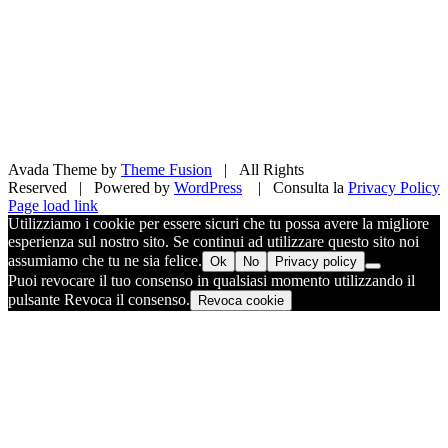
Avada Theme by
Theme Fusion
| All Rights
Reserved | Powered by
WordPress
| Consulta la
Privacy Policy
Facebook
X
Pinterest
Instagram
Page load link
Utilizziamo i cookie per essere sicuri che tu possa avere la migliore
esperienza sul nostro sito. Se continui ad utilizzare questo sito noi
assumiamo che tu ne sia felice.
Ok
No
Privacy policy
Puoi revocare il tuo consenso in qualsiasi momento utilizzando il
pulsante Revoca il consenso.
Revoca cookie
Torna
in
cima