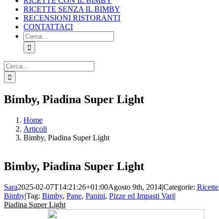
RICETTE CON IL BIMBY
RICETTE SENZA IL BIMBY
RECENSIONI RISTORANTI
CONTATTACI
Cerca
per:
Cerca
per:
Facebook
X
Pinterest
Instagram
Bimby, Piadina Super Light
Home
Articoli
Bimby, Piadina Super Light
Bimby, Piadina Super Light
Sara
2025-02-07T14:21:26+01:00
Agosto 9th, 2014
|
Categorie:
Ricette
Bimby
|
Tag:
Bimby
,
Pane
,
Panini
,
Pizze ed Impasti Vari
|
Piadina Super Light