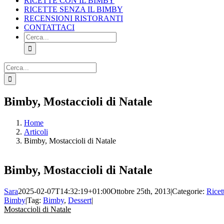
RICETTE CON IL BIMBY
RICETTE SENZA IL BIMBY
RECENSIONI RISTORANTI
CONTATTACI
Cerca
per:
Cerca
per:
Facebook
X
Pinterest
Instagram
Bimby, Mostaccioli di Natale
Home
Articoli
Bimby, Mostaccioli di Natale
Bimby, Mostaccioli di Natale
Sara
2025-02-07T14:32:19+01:00
Ottobre 25th, 2013
|
Categorie:
Ricet
Bimby
|
Tag:
Bimby
,
Dessert
|
Mostaccioli di Natale