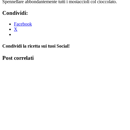
Spennellare abbondantemente tutti i mostaccioli col cioccolato.
Condividi:
Facebook
X
Condividi la ricetta sui tuoi Social!
Facebook
X
Tumblr
Pinterest
Post correlati