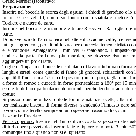
Grand Marnier (facoltativo).
Preparazione:
Inserire nel boccale la scorza degli agrumi, i chiodi di garofano e lo 
tritare 10 sec. vel. 10, riunire sul fondo con la spatola e ripetere l’o
Togliere e mettere da parte.
Inserire nel boccale le mandorle e tritare 8 sec. vel. 8. Togliere e 
parte.
Dopo aver sciolto l’ammoniaca nel latte e il cacao nel caffè, mettere n
tutti gli ingredienti, per ultimi lo zucchero precedentemente tritato con
e le mandorle. Amalgamare 1 min. vel. 6 spatolando. L’impasto de
simile alla pasta frolla ma più morbido, se dovesse risultare tr
aggiungere un po’ di latte.
Togliere l’impasto dal boccale e sul piano di lavoro infarinato formare 
lunghi e stretti, come quando si fanno gli gnocchi, schiacciarli con l
appiattirli fino a circa 1/2 cm di spessore (non di più), tagliare ora i 
a forma di rombo e cuocerli in forno preriscaldato a 180° per 15 mi
essere tirati fuori particolarmente morbidi perché tendono ad indurir
cottura.
Si possono anche utilizzare delle formine natalizie (stelle, alberi d
per realizzare biscotti di forma diversa, stendendo l’impasto però su
lavoro col matterello, sempre ad uno spessore massimo di 0,5 cm.
Lasciarli raffreddare.
Per la copertura:
Inserire nel Bimby il cioccolato sa pezzi e date qua
di turbo per spezzettarlo.Inserire latte e liquore e imposta 3 min 60°
comunque fino a quando non si è liquefatto.