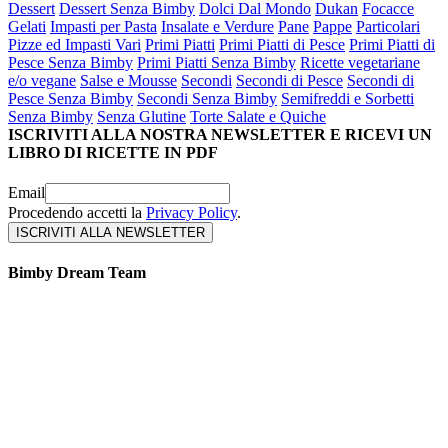
Dessert
Dessert Senza Bimby
Dolci Dal Mondo
Dukan
Focacce
Gelati
Impasti per Pasta
Insalate e Verdure
Pane
Pappe
Particolari
Pizze ed Impasti Vari
Primi Piatti
Primi Piatti di Pesce
Primi Piatti di
Pesce Senza Bimby
Primi Piatti Senza Bimby
Ricette vegetariane
e/o vegane
Salse e Mousse
Secondi
Secondi di Pesce
Secondi di
Pesce Senza Bimby
Secondi Senza Bimby
Semifreddi e Sorbetti
Senza Bimby
Senza Glutine
Torte Salate e Quiche
ISCRIVITI ALLA NOSTRA NEWSLETTER E RICEVI UN
LIBRO DI RICETTE IN PDF
Email
Procedendo accetti la
Privacy Policy
.
Bimby Dream Team