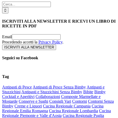
Cerca
per:
ISCRIVITI ALLA NEWSLETTER E RICEVI UN LIBRO DI
RICETTE IN PDF
Email
Procedendo accetti la
Privacy Policy
.
Seguici su Facebook
Tag
Antipasti di Pesce
Antipasti di Pesce Senza Bimby
Antipasti e
Stuzzichini
Antipasti e Stuzzichini Senza Bimby
Bibite
Bimby
Cocktail e Aperitivi
Collaborazioni
Composte Marmellate e
Mostarde
Conserve e Sughi
Consigli Vari
Contorni
Contorni Senza
Bimby
Creme e Liquori
Cucina Regionale Campania
Cucina
Regionale Emilia Romagna
Cucina Regionale Lombardia
Cucina
Regionale Piemonte e Valle d'Aosta
Cucina Regionale Puglia