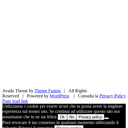
Avada Theme by
Theme Fusion
| All Rights
Reserved | Powered by
WordPress
| Consulta la
Privacy Policy
Facebook
X
Pinterest
Instagram
Page load link
Utilizziamo i cookie per essere sicuri che tu possa avere la migliore
esperienza sul nostro sito. Se continui ad utilizzare questo sito noi
assumiamo che tu ne sia felice.
Ok
No
Privacy policy
Puoi revocare il tuo consenso in qualsiasi momento utilizzando il
pulsante Revoca il consenso.