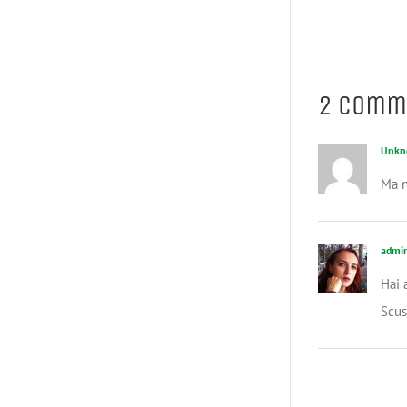
2 Comm
Unkn
Ma n
admi
Hai 
Scusa