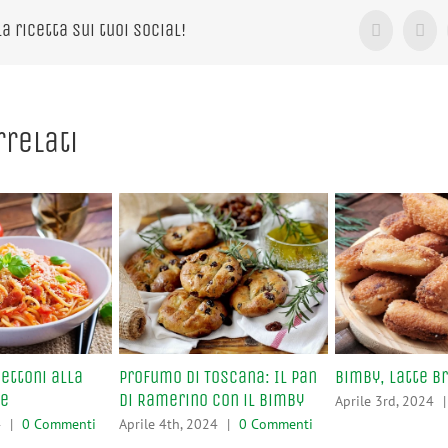
la ricetta sui tuoi Social!
Facebook
X
rrelati
ettoni alla
Profumo di Toscana: Il Pan
Bimby, Latte B
se
di Ramerino con il Bimby
Aprile 3rd, 2024
|
4
|
0 Commenti
Aprile 4th, 2024
|
0 Commenti