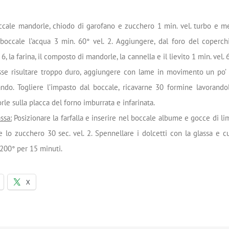
occale mandorle, chiodo di garofano e zucchero 1 min. vel. turbo e me
 boccale l’acqua 3 min. 60° vel. 2. Aggiungere, dal foro del coperc
, la farina, il composto di mandorle, la cannella e il lievito 1 min. vel.
sse risultare troppo duro, aggiungere con lame in movimento un po’ 
ndo. Togliere l’impasto dal boccale, ricavarne 30 formine lavorand
rle sulla placca del forno imburrata e infarinata.
ssa:
Posizionare la farfalla e inserire nel boccale albume e gocce di li
 lo zucchero 30 sec. vel. 2. Spennellare i dolcetti con la glassa e c
 200° per 15 minuti.
X