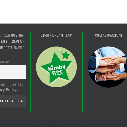
TI ALLA NOSTRA
BIMBY DREAM TEAM
COLLABORAZIONI
ER E RICEVI UN
 RICETTE IN PDF
Email
ndo accetti la
acy Policy
.