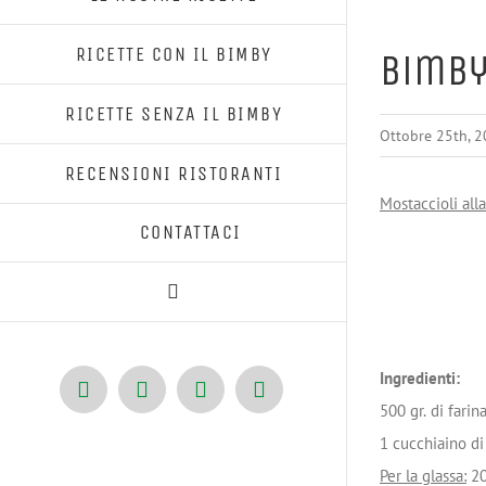
RICETTE CON IL BIMBY
Bimby
RICETTE SENZA IL BIMBY
Ottobre 25th, 
RECENSIONI RISTORANTI
Mostaccioli all
CONTATTACI
Ingredienti:
Facebook
X
Pinterest
Instagram
500 gr. di farin
1 cucchiaino di 
Per la glassa:
20