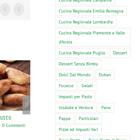
Cucina Regionale Campania
Cucina Regionale Emilia Romagna
Tumblr
Pinterest
Cucina Regionale Lombardia
Cucina Regionale Piemonte e Valle
d'Aosta
Cucina Regionale Puglia
Dessert
Dessert Senza Bimby
Dolci Dal Mondo
Dukan
Focacce
Gelati
Impasti per Pasta
Insalate e Verdure
Pane
rusco
Bimby, Risotto con Cicoria
Upoznajte Najbo
Pappe
Particolari
Sekcijska Vrata 
0 Commenti
Marzo 30th, 2024
|
0 Commenti
Pizze ed Impasti Vari
2024!
Febbraio 9th, 2024