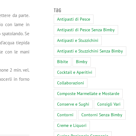
Tag
ttere da parte.
Antipasti di Pesce
hio con lame in
Antipasti di Pesce Senza Bimby
 6 spatolando. Se
Antipasti e Stuzzichini
d’acqua tiepida
Antipasti e Stuzzichini Senza Bimby
ole con le mani
Bibite
Bimby
mone 2 min. vel.
Cocktail e Aperitivi
uocerli in forno
Collaborazioni
Composte Marmellate e Mostarde
Conserve e Sughi
Consigli Vari
Contorni
Contorni Senza Bimby
Creme e Liquori