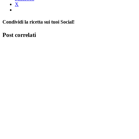
X
Condividi la ricetta sui tuoi Social!
Facebook
X
Tumblr
Pinterest
Post correlati