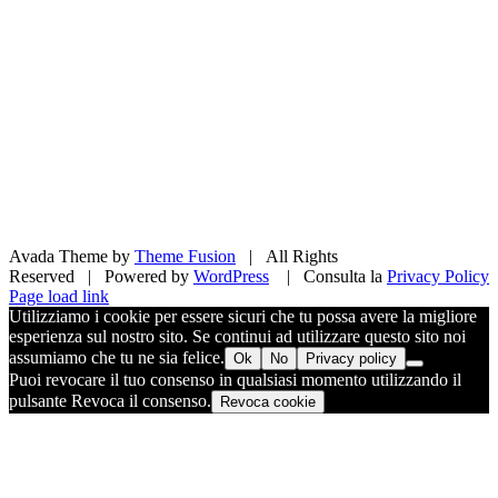
Avada Theme by
Theme Fusion
| All Rights
Reserved | Powered by
WordPress
| Consulta la
Privacy Policy
Facebook
X
Pinterest
Instagram
Page load link
Utilizziamo i cookie per essere sicuri che tu possa avere la migliore
esperienza sul nostro sito. Se continui ad utilizzare questo sito noi
assumiamo che tu ne sia felice.
Ok
No
Privacy policy
Puoi revocare il tuo consenso in qualsiasi momento utilizzando il
pulsante Revoca il consenso.
Revoca cookie
Torna
in
cima