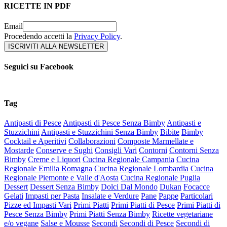
RICETTE IN PDF
Email
Procedendo accetti la
Privacy Policy
.
Seguici su Facebook
Tag
Antipasti di Pesce
Antipasti di Pesce Senza Bimby
Antipasti e
Stuzzichini
Antipasti e Stuzzichini Senza Bimby
Bibite
Bimby
Cocktail e Aperitivi
Collaborazioni
Composte Marmellate e
Mostarde
Conserve e Sughi
Consigli Vari
Contorni
Contorni Senza
Bimby
Creme e Liquori
Cucina Regionale Campania
Cucina
Regionale Emilia Romagna
Cucina Regionale Lombardia
Cucina
Regionale Piemonte e Valle d'Aosta
Cucina Regionale Puglia
Dessert
Dessert Senza Bimby
Dolci Dal Mondo
Dukan
Focacce
Gelati
Impasti per Pasta
Insalate e Verdure
Pane
Pappe
Particolari
Pizze ed Impasti Vari
Primi Piatti
Primi Piatti di Pesce
Primi Piatti di
Pesce Senza Bimby
Primi Piatti Senza Bimby
Ricette vegetariane
e/o vegane
Salse e Mousse
Secondi
Secondi di Pesce
Secondi di