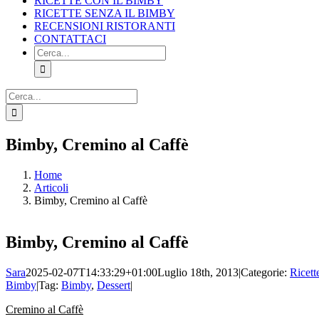
RICETTE CON IL BIMBY
RICETTE SENZA IL BIMBY
RECENSIONI RISTORANTI
CONTATTACI
Cerca
per:
Cerca
per:
Facebook
X
Pinterest
Instagram
Bimby, Cremino al Caffè
Home
Articoli
Bimby, Cremino al Caffè
Bimby, Cremino al Caffè
Sara
2025-02-07T14:33:29+01:00
Luglio 18th, 2013
|
Categorie:
Ricett
Bimby
|
Tag:
Bimby
,
Dessert
|
Cremino al Caffè