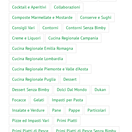
Cocktail e Aperitivi
Collaborazioni
Composte Marmellate e Mostarde
Conserve e Sughi
Consigli Vari
Contorni
Contorni Senza Bimby
Creme e Liquori
Cucina Regionale Campania
Cucina Regionale Emilia Romagna
Cucina Regionale Lombardia
Cucina Regionale Piemonte e Valle d'Aosta
Cucina Regionale Puglia
Dessert
Dessert Senza Bimby
Dolci Dal Mondo
Dukan
Focacce
Gelati
Impasti per Pasta
Insalate e Verdure
Pane
Pappe
Particolari
Pizze ed Impasti Vari
Primi Piatti
Primi Piatti di Pesce
Primi Piatti di Pesce Senza Bimby