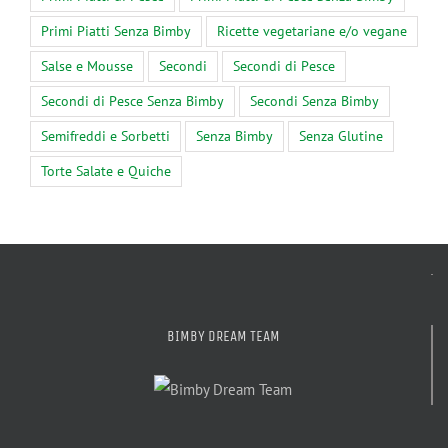
Primi Piatti Senza Bimby
Ricette vegetariane e/o vegane
Salse e Mousse
Secondi
Secondi di Pesce
Secondi di Pesce Senza Bimby
Secondi Senza Bimby
Semifreddi e Sorbetti
Senza Bimby
Senza Glutine
Torte Salate e Quiche
BIMBY DREAM TEAM