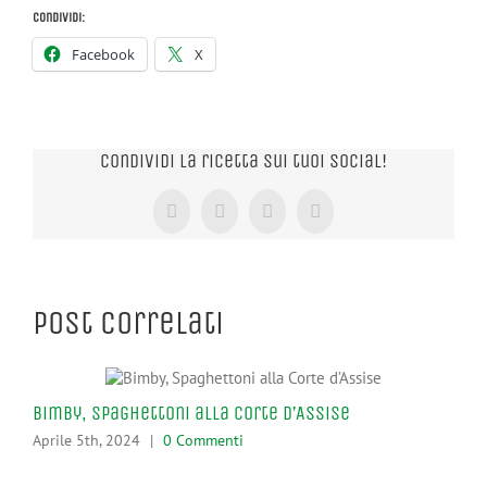
Condividi:
Facebook
X
Condividi la ricetta sui tuoi Social!
Facebook
X
Tumblr
Pinterest
Post correlati
Bimby, Spaghettoni alla Corte d’Assise
Pro
Aprile 5th, 2024
|
0 Commenti
Apr