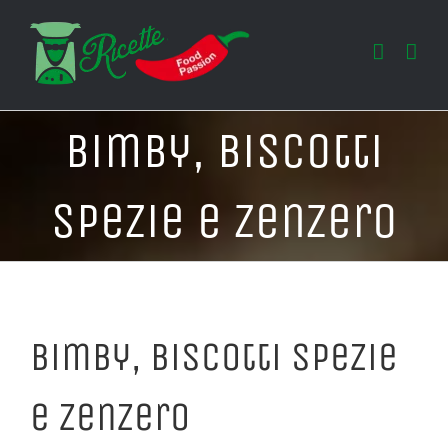
Salta
al
contenuto
Bimby, Biscotti
Spezie e Zenzero
Bimby, Biscotti Spezie
e Zenzero