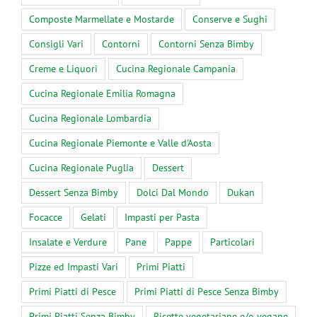
Composte Marmellate e Mostarde
Conserve e Sughi
Consigli Vari
Contorni
Contorni Senza Bimby
Creme e Liquori
Cucina Regionale Campania
Cucina Regionale Emilia Romagna
Cucina Regionale Lombardia
Cucina Regionale Piemonte e Valle d'Aosta
Cucina Regionale Puglia
Dessert
Dessert Senza Bimby
Dolci Dal Mondo
Dukan
Focacce
Gelati
Impasti per Pasta
Insalate e Verdure
Pane
Pappe
Particolari
Pizze ed Impasti Vari
Primi Piatti
Primi Piatti di Pesce
Primi Piatti di Pesce Senza Bimby
Primi Piatti Senza Bimby
Ricette vegetariane e/o vegane