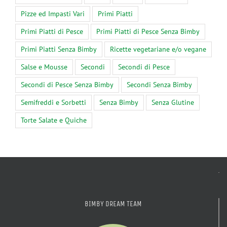
Pizze ed Impasti Vari
Primi Piatti
Primi Piatti di Pesce
Primi Piatti di Pesce Senza Bimby
Primi Piatti Senza Bimby
Ricette vegetariane e/o vegane
Salse e Mousse
Secondi
Secondi di Pesce
Secondi di Pesce Senza Bimby
Secondi Senza Bimby
Semifreddi e Sorbetti
Senza Bimby
Senza Glutine
Torte Salate e Quiche
BIMBY DREAM TEAM