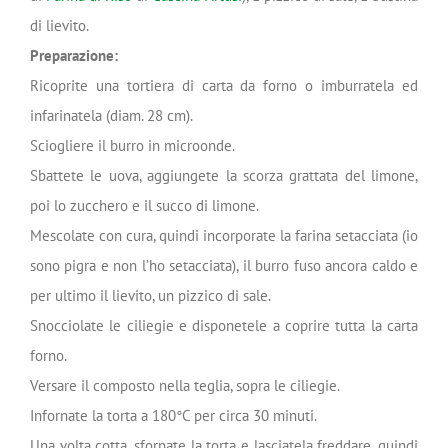
di lievito.
Preparazione:
Ricoprite una tortiera di carta da forno o imburratela ed
infarinatela (diam. 28 cm).
Sciogliere il burro in microonde.
Sbattete le uova, aggiungete la scorza grattata del limone,
poi lo zucchero e il succo di limone.
Mescolate con cura, quindi incorporate la farina setacciata (io
sono pigra e non l’ho setacciata), il burro fuso ancora caldo e
per ultimo il lievito, un pizzico di sale.
Snocciolate le ciliegie e disponetele a coprire tutta la carta
forno.
Versare il composto nella teglia, sopra le ciliegie.
Infornate la torta a 180°C per circa 30 minuti.
Una volta cotta, sfornate la torta e lasciatela freddare, quindi