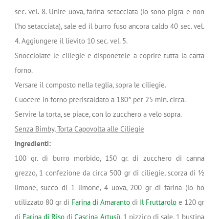
sec. vel. 8. Unire uova, farina setacciata (io sono pigra e non
l’ho setacciata), sale ed il burro fuso ancora caldo 40 sec. vel.
4. Aggiungere il lievito 10 sec. vel. 5.
Snocciolate le ciliegie e disponetele a coprire tutta la carta
forno.
Versare il composto nella teglia, sopra le ciliegie.
Cuocere in forno preriscaldato a 180° per 25 min. circa.
Servire la torta, se piace, con lo zucchero a velo sopra.
Senza Bimby, Torta Capovolta alle Ciliegie
Ingredienti:
100 gr. di burro morbido, 150 gr. di zucchero di canna
grezzo, 1 confezione da circa 500 gr di ciliegie, scorza di 1⁄2
limone, succo di 1 limone, 4 uova, 200 gr di farina (io ho
utilizzato 80 gr di
Farina di Amaranto
di
Il Fruttarolo
e 120 gr
di
Farina di Riso
di
Cascina Artusi
), 1 pizzico di sale, 1 bustina