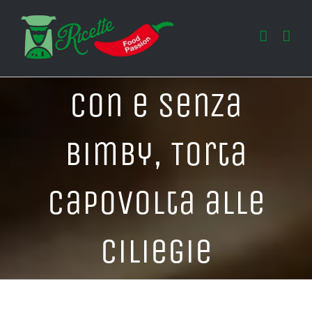
Salta
al
contenuto
Con e Senza
Bimby, Torta
Capovolta alle
Ciliegie