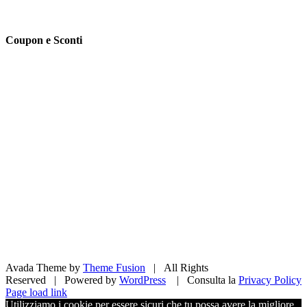
Coupon e Sconti
Avada Theme by
Theme Fusion
| All Rights
Reserved | Powered by
WordPress
| Consulta la
Privacy Policy
Facebook
X
Pinterest
Instagram
Page load link
Utilizziamo i cookie per essere sicuri che tu possa avere la migliore