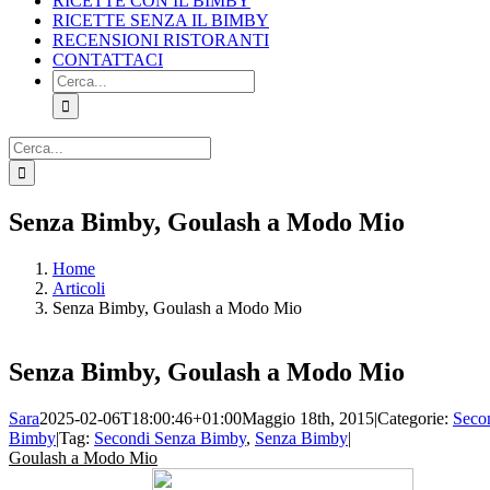
RICETTE CON IL BIMBY
RICETTE SENZA IL BIMBY
RECENSIONI RISTORANTI
CONTATTACI
Cerca
per:
Cerca
per:
Facebook
X
Pinterest
Instagram
Senza Bimby, Goulash a Modo Mio
Home
Articoli
Senza Bimby, Goulash a Modo Mio
Senza Bimby, Goulash a Modo Mio
Sara
2025-02-06T18:00:46+01:00
Maggio 18th, 2015
|
Categorie:
Seco
Bimby
|
Tag:
Secondi Senza Bimby
,
Senza Bimby
|
Goulash a Modo Mio