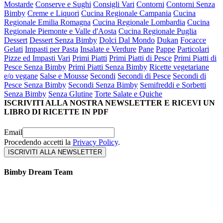
Mostarde
Conserve e Sughi
Consigli Vari
Contorni
Contorni Senza
Bimby
Creme e Liquori
Cucina Regionale Campania
Cucina
Regionale Emilia Romagna
Cucina Regionale Lombardia
Cucina
Regionale Piemonte e Valle d'Aosta
Cucina Regionale Puglia
Dessert
Dessert Senza Bimby
Dolci Dal Mondo
Dukan
Focacce
Gelati
Impasti per Pasta
Insalate e Verdure
Pane
Pappe
Particolari
Pizze ed Impasti Vari
Primi Piatti
Primi Piatti di Pesce
Primi Piatti di
Pesce Senza Bimby
Primi Piatti Senza Bimby
Ricette vegetariane
e/o vegane
Salse e Mousse
Secondi
Secondi di Pesce
Secondi di
Pesce Senza Bimby
Secondi Senza Bimby
Semifreddi e Sorbetti
Senza Bimby
Senza Glutine
Torte Salate e Quiche
ISCRIVITI ALLA NOSTRA NEWSLETTER E RICEVI UN
LIBRO DI RICETTE IN PDF
Email
Procedendo accetti la
Privacy Policy
.
Bimby Dream Team