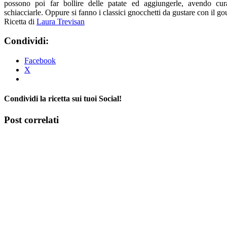
possono poi far bollire delle patate ed aggiungerle, avendo cu
schiacciarle. Oppure si fanno i classici gnocchetti da gustare con il go
Ricetta di
Laura Trevisan
Condividi:
Facebook
X
Condividi la ricetta sui tuoi Social!
Facebook
X
Tumblr
Pinterest
Post correlati