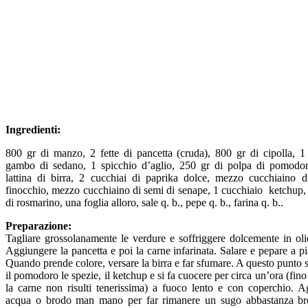
Ingredienti:
800 gr di manzo, 2 fette di pancetta (cruda), 800 gr di cipolla, 1
gambo di sedano, 1 spicchio d’aglio, 250 gr di polpa di pomodo
lattina di birra, 2 cucchiai di paprika dolce, mezzo cucchiaino d
finocchio, mezzo cucchiaino di semi di senape, 1 cucchiaio ketchup,
di rosmarino, una foglia alloro, sale q. b., pepe q. b., farina q. b..
Preparazione:
Tagliare grossolanamente le verdure e soffriggere dolcemente in oli
Aggiungere la pancetta e poi la carne infarinata. Salare e pepare a p
Quando prende colore, versare la birra e far sfumare. A questo punto 
il pomodoro le spezie, il ketchup e si fa cuocere per circa un’ora (fin
la carne non risulti tenerissima) a fuoco lento e con coperchio. A
acqua o brodo man mano per far rimanere un sugo abbastanza br