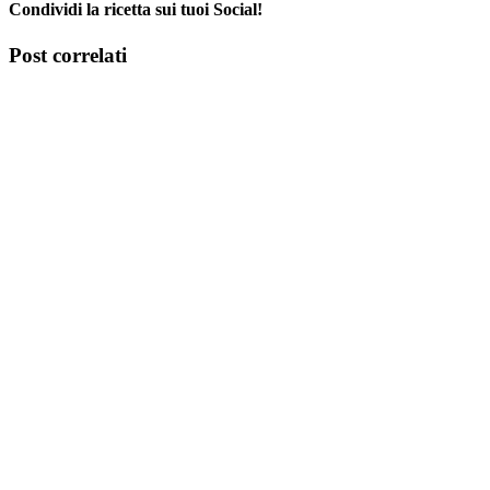
Condividi la ricetta sui tuoi Social!
Facebook
X
Tumblr
Pinterest
Post correlati