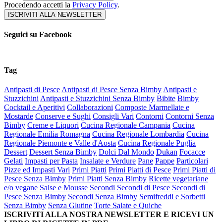
Procedendo accetti la
Privacy Policy
.
Seguici su Facebook
Tag
Antipasti di Pesce
Antipasti di Pesce Senza Bimby
Antipasti e
Stuzzichini
Antipasti e Stuzzichini Senza Bimby
Bibite
Bimby
Cocktail e Aperitivi
Collaborazioni
Composte Marmellate e
Mostarde
Conserve e Sughi
Consigli Vari
Contorni
Contorni Senza
Bimby
Creme e Liquori
Cucina Regionale Campania
Cucina
Regionale Emilia Romagna
Cucina Regionale Lombardia
Cucina
Regionale Piemonte e Valle d'Aosta
Cucina Regionale Puglia
Dessert
Dessert Senza Bimby
Dolci Dal Mondo
Dukan
Focacce
Gelati
Impasti per Pasta
Insalate e Verdure
Pane
Pappe
Particolari
Pizze ed Impasti Vari
Primi Piatti
Primi Piatti di Pesce
Primi Piatti di
Pesce Senza Bimby
Primi Piatti Senza Bimby
Ricette vegetariane
e/o vegane
Salse e Mousse
Secondi
Secondi di Pesce
Secondi di
Pesce Senza Bimby
Secondi Senza Bimby
Semifreddi e Sorbetti
Senza Bimby
Senza Glutine
Torte Salate e Quiche
ISCRIVITI ALLA NOSTRA NEWSLETTER E RICEVI UN