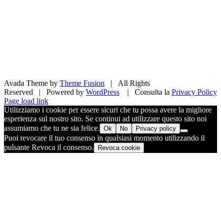
Avada Theme by
Theme Fusion
| All Rights
Reserved | Powered by
WordPress
| Consulta la
Privacy Policy
Facebook
X
Pinterest
Instagram
Page load link
Utilizziamo i cookie per essere sicuri che tu possa avere la migliore
esperienza sul nostro sito. Se continui ad utilizzare questo sito noi
assumiamo che tu ne sia felice.
Ok
No
Privacy policy
Puoi revocare il tuo consenso in qualsiasi momento utilizzando il
pulsante Revoca il consenso.
Revoca cookie
Torna
in
cima