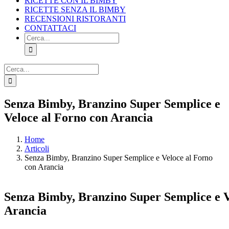
RICETTE CON IL BIMBY
RICETTE SENZA IL BIMBY
RECENSIONI RISTORANTI
CONTATTACI
Cerca
per:
Cerca
per:
Facebook
X
Pinterest
Instagram
Senza Bimby, Branzino Super Semplice e
Veloce al Forno con Arancia
Home
Articoli
Senza Bimby, Branzino Super Semplice e Veloce al Forno
con Arancia
Senza Bimby, Branzino Super Semplice e V
Arancia