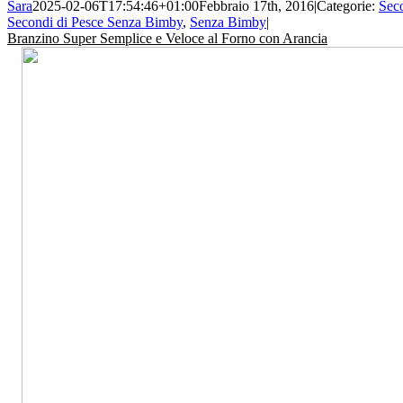
Sara
2025-02-06T17:54:46+01:00
Febbraio 17th, 2016
|
Categorie:
Sec
Secondi di Pesce Senza Bimby
,
Senza Bimby
|
Branzino Super Semplice e Veloce al Forno con Arancia