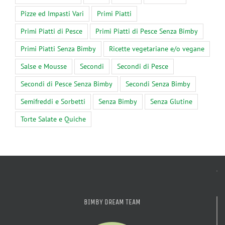
Pizze ed Impasti Vari
Primi Piatti
Primi Piatti di Pesce
Primi Piatti di Pesce Senza Bimby
Primi Piatti Senza Bimby
Ricette vegetariane e/o vegane
Salse e Mousse
Secondi
Secondi di Pesce
Secondi di Pesce Senza Bimby
Secondi Senza Bimby
Semifreddi e Sorbetti
Senza Bimby
Senza Glutine
Torte Salate e Quiche
BIMBY DREAM TEAM