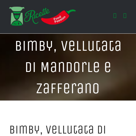
Salta
al
contenuto
Bimby, Vellutata
di Mandorle e
Zafferano
Bimby, Vellutata di