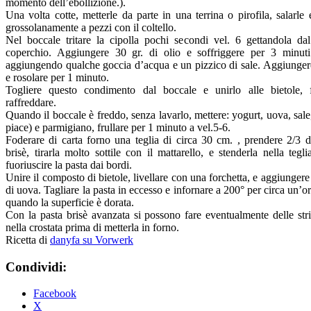
momento dell’ebollizione.).
Una volta cotte, metterle da parte in una terrina o pirofila, salarle e
grossolanamente a pezzi con il coltello.
Nel boccale tritare la cipolla pochi secondi vel. 6 gettandola dal
coperchio. Aggiungere 30 gr. di olio e soffriggere per 3 minuti
aggiungendo qualche goccia d’acqua e un pizzico di sale. Aggiunger
e rosolare per 1 minuto.
Togliere questo condimento dal boccale e unirlo alle bietole, 
raffreddare.
Quando il boccale è freddo, senza lavarlo, mettere: yogurt, uova, sale
piace) e parmigiano, frullare per 1 minuto a vel.5-6.
Foderare di carta forno una teglia di circa 30 cm. , prendere 2/3 d
brisè, tirarla molto sottile con il mattarello, e stenderla nella tegl
fuoriuscire la pasta dai bordi.
Unire il composto di bietole, livellare con una forchetta, e aggiungere
di uova. Tagliare la pasta in eccesso e infornare a 200° per circa un’or
quando la superficie è dorata.
Con la pasta brisè avanzata si possono fare eventualmente delle st
nella crostata prima di metterla in forno.
Ricetta di
danyfa su Vorwerk
Condividi:
Facebook
X