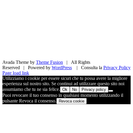
Avada Theme by
Theme Fusion
| All Rights
Reserved | Powered by
WordPress
| Consulta la
Privacy Policy
Facebook
X
Pinterest
Instagram
Page load link
Utilizziamo i cookie per essere sicuri che tu possa avere la migliore
esperienza sul nostro sito. Se continui ad utilizzare questo sito noi
assumiamo che tu ne sia felice.
Ok
No
Privacy policy
Puoi revocare il tuo consenso in qualsiasi momento utilizzando il
pulsante Revoca il consenso.
Revoca cookie
Torna
in
cima