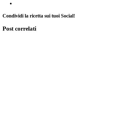
Condividi la ricetta sui tuoi Social!
Facebook
X
Tumblr
Pinterest
Post correlati