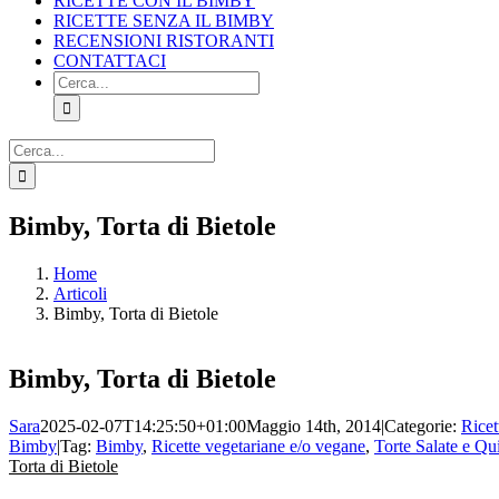
RICETTE CON IL BIMBY
RICETTE SENZA IL BIMBY
RECENSIONI RISTORANTI
CONTATTACI
Cerca
per:
Cerca
per:
Facebook
X
Pinterest
Instagram
Bimby, Torta di Bietole
Home
Articoli
Bimby, Torta di Bietole
Bimby, Torta di Bietole
Sara
2025-02-07T14:25:50+01:00
Maggio 14th, 2014
|
Categorie:
Ricet
Bimby
|
Tag:
Bimby
,
Ricette vegetariane e/o vegane
,
Torte Salate e Qu
Torta di Bietole