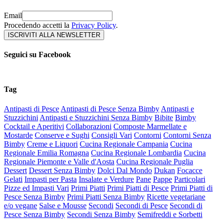
Email
Procedendo accetti la
Privacy Policy
.
Seguici su Facebook
Tag
Antipasti di Pesce
Antipasti di Pesce Senza Bimby
Antipasti e
Stuzzichini
Antipasti e Stuzzichini Senza Bimby
Bibite
Bimby
Cocktail e Aperitivi
Collaborazioni
Composte Marmellate e
Mostarde
Conserve e Sughi
Consigli Vari
Contorni
Contorni Senza
Bimby
Creme e Liquori
Cucina Regionale Campania
Cucina
Regionale Emilia Romagna
Cucina Regionale Lombardia
Cucina
Regionale Piemonte e Valle d'Aosta
Cucina Regionale Puglia
Dessert
Dessert Senza Bimby
Dolci Dal Mondo
Dukan
Focacce
Gelati
Impasti per Pasta
Insalate e Verdure
Pane
Pappe
Particolari
Pizze ed Impasti Vari
Primi Piatti
Primi Piatti di Pesce
Primi Piatti di
Pesce Senza Bimby
Primi Piatti Senza Bimby
Ricette vegetariane
e/o vegane
Salse e Mousse
Secondi
Secondi di Pesce
Secondi di
Pesce Senza Bimby
Secondi Senza Bimby
Semifreddi e Sorbetti