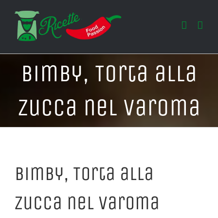
Salta
al
contenuto
Bimby, Torta alla
Zucca nel Varoma
Bimby, Torta alla
Zucca nel Varoma