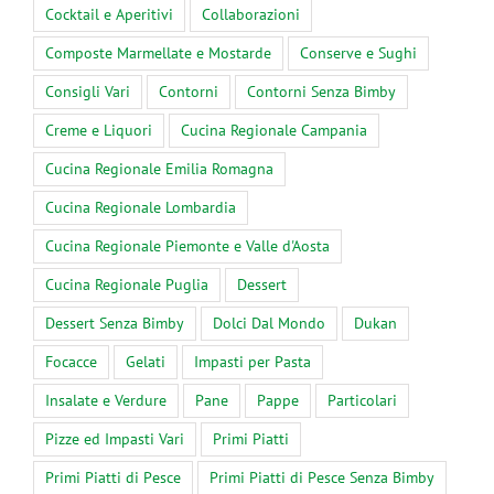
Cocktail e Aperitivi
Collaborazioni
Composte Marmellate e Mostarde
Conserve e Sughi
Consigli Vari
Contorni
Contorni Senza Bimby
Creme e Liquori
Cucina Regionale Campania
Cucina Regionale Emilia Romagna
Cucina Regionale Lombardia
Cucina Regionale Piemonte e Valle d'Aosta
Cucina Regionale Puglia
Dessert
Dessert Senza Bimby
Dolci Dal Mondo
Dukan
Focacce
Gelati
Impasti per Pasta
Insalate e Verdure
Pane
Pappe
Particolari
Pizze ed Impasti Vari
Primi Piatti
Primi Piatti di Pesce
Primi Piatti di Pesce Senza Bimby