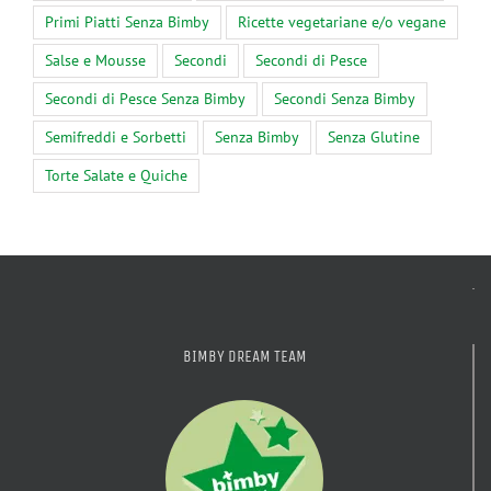
Primi Piatti Senza Bimby
Ricette vegetariane e/o vegane
Salse e Mousse
Secondi
Secondi di Pesce
Secondi di Pesce Senza Bimby
Secondi Senza Bimby
Semifreddi e Sorbetti
Senza Bimby
Senza Glutine
Torte Salate e Quiche
BIMBY DREAM TEAM