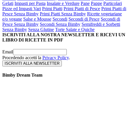
Gelati
Impasti per Pasta
Insalate e Verdure
Pane
Pappe
Particolari
Pizze ed Impasti Vari
Primi Piatti
Primi Piatti di Pesce
Primi Piatti di
Pesce Senza Bimby
Primi Piatti Senza Bimby
Ricette vegetariane
e/o vegane
Salse e Mousse
Secondi
Secondi di Pesce
Secondi di
Pesce Senza Bimby
Secondi Senza Bimby
Semifreddi e Sorbetti
Senza Bimby
Senza Glutine
Torte Salate e Quiche
ISCRIVITI ALLA NOSTRA NEWSLETTER E RICEVI UN
LIBRO DI RICETTE IN PDF
Email
Procedendo accetti la
Privacy Policy
.
Bimby Dream Team