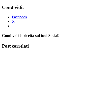
Condividi:
Facebook
X
Condividi la ricetta sui tuoi Social!
Facebook
X
Tumblr
Pinterest
Post correlati