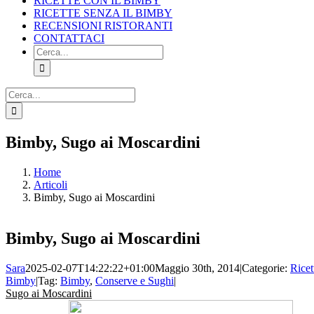
RICETTE CON IL BIMBY
RICETTE SENZA IL BIMBY
RECENSIONI RISTORANTI
CONTATTACI
Cerca
per:
Cerca
per:
Facebook
X
Pinterest
Instagram
Bimby, Sugo ai Moscardini
Home
Articoli
Bimby, Sugo ai Moscardini
Bimby, Sugo ai Moscardini
Sara
2025-02-07T14:22:22+01:00
Maggio 30th, 2014
|
Categorie:
Ricet
Bimby
|
Tag:
Bimby
,
Conserve e Sughi
|
Sugo ai Moscardini