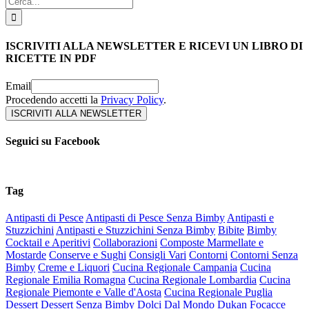
per:
ISCRIVITI ALLA NEWSLETTER E RICEVI UN LIBRO DI
RICETTE IN PDF
Email
Procedendo accetti la
Privacy Policy
.
Seguici su Facebook
Tag
Antipasti di Pesce
Antipasti di Pesce Senza Bimby
Antipasti e
Stuzzichini
Antipasti e Stuzzichini Senza Bimby
Bibite
Bimby
Cocktail e Aperitivi
Collaborazioni
Composte Marmellate e
Mostarde
Conserve e Sughi
Consigli Vari
Contorni
Contorni Senza
Bimby
Creme e Liquori
Cucina Regionale Campania
Cucina
Regionale Emilia Romagna
Cucina Regionale Lombardia
Cucina
Regionale Piemonte e Valle d'Aosta
Cucina Regionale Puglia
Dessert
Dessert Senza Bimby
Dolci Dal Mondo
Dukan
Focacce