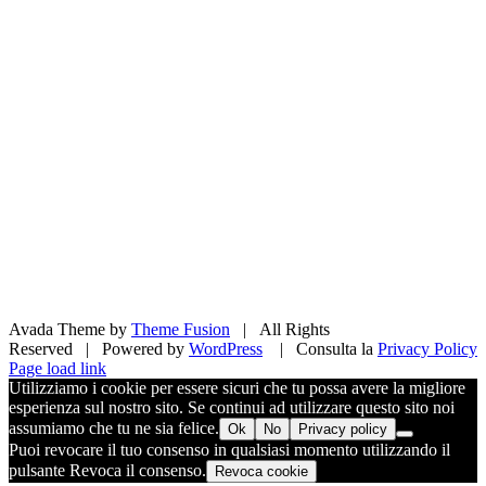
Avada Theme by
Theme Fusion
| All Rights
Reserved | Powered by
WordPress
| Consulta la
Privacy Policy
Facebook
X
Pinterest
Instagram
Page load link
Utilizziamo i cookie per essere sicuri che tu possa avere la migliore
esperienza sul nostro sito. Se continui ad utilizzare questo sito noi
assumiamo che tu ne sia felice.
Ok
No
Privacy policy
Puoi revocare il tuo consenso in qualsiasi momento utilizzando il
pulsante Revoca il consenso.
Revoca cookie