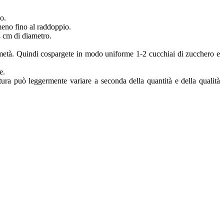
vo.
lmeno fino al raddoppio.
4 cm di diametro.
la metà. Quindi cospargete in modo uniforme 1-2 cucchiai di zucchero e
e.
tura può leggermente variare a seconda della quantità e della qualità