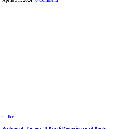
Aprile 5th, 2024
|
0 Commenti
Galleria
Profumo di Toscana: Il Pan di Ramerino con il Bimby