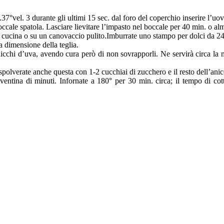
n.37°vel. 3 durante gli ultimi 15 sec. dal foro del coperchio inserire l’uo
boccale spatola. Lasciare lievitare l’impasto nel boccale per 40 min. o a
da cucina o su un canovaccio pulito.Imburrate uno stampo per dolci da 2
a dimensione della teglia.
di chicchi d’uva, avendo cura però di non sovrapporli. Ne servirà circa 
 spolverate anche questa con 1-2 cucchiai di zucchero e il resto dell’anic
 ventina di minuti. Infornate a 180° per 30 min. circa; il tempo di cot