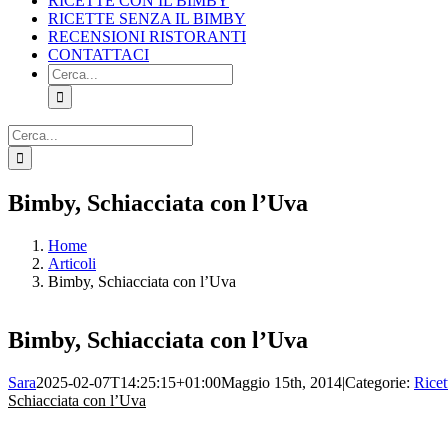
RICETTE CON IL BIMBY
RICETTE SENZA IL BIMBY
RECENSIONI RISTORANTI
CONTATTACI
Cerca
per:
Cerca
per:
Facebook
X
Pinterest
Instagram
Bimby, Schiacciata con l’Uva
Home
Articoli
Bimby, Schiacciata con l’Uva
Bimby, Schiacciata con l’Uva
Sara
2025-02-07T14:25:15+01:00
Maggio 15th, 2014
|
Categorie:
Rice
Schiacciata con l’Uva