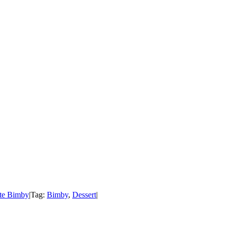
tte Bimby
|
Tag:
Bimby
,
Dessert
|