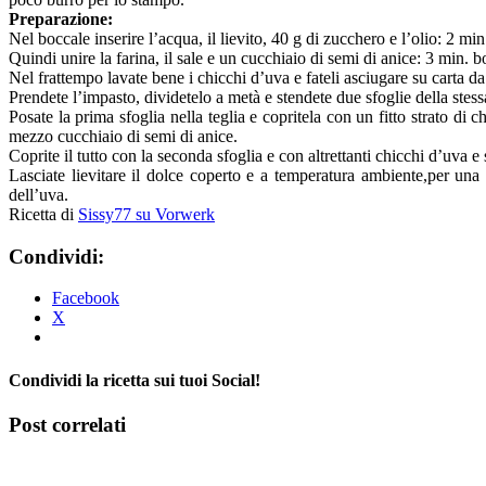
Preparazione:
Nel boccale inserire l’acqua, il lievito, 40 g di zucchero e l’olio: 2 mi
Quindi unire la farina, il sale e un cucchiaio di semi di anice: 3 min. 
Nel frattempo lavate bene i chicchi d’uva e fateli asciugare su carta 
Prendete l’impasto, dividetelo a metà e stendete due sfoglie della stess
Posate la prima sfoglia nella teglia e copritela con un fitto strato 
mezzo cucchiaio di semi di anice.
Coprite il tutto con la seconda sfoglia e con altrettanti chicchi d’uva e
Lasciate lievitare il dolce coperto e a temperatura ambiente,per una
dell’uva.
Ricetta di
Sissy77 su Vorwerk
Condividi:
Facebook
X
Condividi la ricetta sui tuoi Social!
Facebook
X
Tumblr
Pinterest
Post correlati