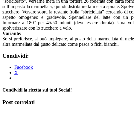
“sbriciolato”, versarne metà in una tortiera 26 foderata con carta forn
sull’impasto la marmellata, quindi distribuire la mela a spirale. Spolve
zucchero. Versare sopra la restante frolla “sbriciolata” cercando di co
aspetto omogeneo e gradevole. Spennellare del latte con un pe
Infornare a 180° per 45/50 minuti (deve essere dorata). Una volt
spolverizzare con lo zucchero a velo.
Variante:
Se si preferisce, si può impiegare, al posto della marmellata di mel
altra marmellata dal gusto delicato come pesca o fichi bianchi.
Condividi:
Facebook
X
Condividi la ricetta sui tuoi Social!
Facebook
X
Tumblr
Pinterest
Post correlati