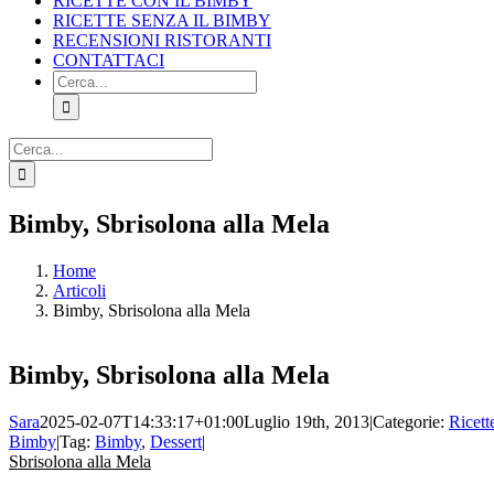
RICETTE CON IL BIMBY
RICETTE SENZA IL BIMBY
RECENSIONI RISTORANTI
CONTATTACI
Cerca
per:
Cerca
per:
Facebook
X
Pinterest
Instagram
Bimby, Sbrisolona alla Mela
Home
Articoli
Bimby, Sbrisolona alla Mela
Bimby, Sbrisolona alla Mela
Sara
2025-02-07T14:33:17+01:00
Luglio 19th, 2013
|
Categorie:
Ricett
Bimby
|
Tag:
Bimby
,
Dessert
|
Sbrisolona alla Mela