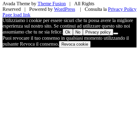
Avada Theme by
Theme Fusion
| All Rights
Reserved | Powered by
WordPress
| Consulta la
Privacy Policy
Facebook
X
Pinterest
Instagram
Page load link
Utilizziamo i cookie per essere sicuri che tu possa avere la migliore
esperienza sul nostro sito. Se continui ad utilizzare questo sito noi
assumiamo che tu ne sia felice.
Ok
No
Privacy policy
Puoi revocare il tuo consenso in qualsiasi momento utilizzando il
pulsante Revoca il consenso.
Revoca cookie
Torna
in
cima