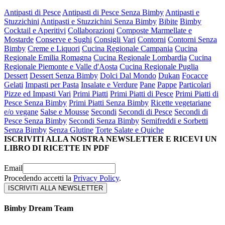
Antipasti di Pesce
Antipasti di Pesce Senza Bimby
Antipasti e
Stuzzichini
Antipasti e Stuzzichini Senza Bimby
Bibite
Bimby
Cocktail e Aperitivi
Collaborazioni
Composte Marmellate e
Mostarde
Conserve e Sughi
Consigli Vari
Contorni
Contorni Senza
Bimby
Creme e Liquori
Cucina Regionale Campania
Cucina
Regionale Emilia Romagna
Cucina Regionale Lombardia
Cucina
Regionale Piemonte e Valle d'Aosta
Cucina Regionale Puglia
Dessert
Dessert Senza Bimby
Dolci Dal Mondo
Dukan
Focacce
Gelati
Impasti per Pasta
Insalate e Verdure
Pane
Pappe
Particolari
Pizze ed Impasti Vari
Primi Piatti
Primi Piatti di Pesce
Primi Piatti di
Pesce Senza Bimby
Primi Piatti Senza Bimby
Ricette vegetariane
e/o vegane
Salse e Mousse
Secondi
Secondi di Pesce
Secondi di
Pesce Senza Bimby
Secondi Senza Bimby
Semifreddi e Sorbetti
Senza Bimby
Senza Glutine
Torte Salate e Quiche
ISCRIVITI ALLA NOSTRA NEWSLETTER E RICEVI UN
LIBRO DI RICETTE IN PDF
Email
Procedendo accetti la
Privacy Policy
.
Bimby Dream Team