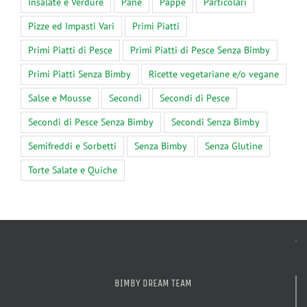
Insalate e Verdure
Pane
Pappe
Particolari
Pizze ed Impasti Vari
Primi Piatti
Primi Piatti di Pesce
Primi Piatti di Pesce Senza Bimby
Primi Piatti Senza Bimby
Ricette vegetariane e/o vegane
Salse e Mousse
Secondi
Secondi di Pesce
Secondi di Pesce Senza Bimby
Secondi Senza Bimby
Semifreddi e Sorbetti
Senza Bimby
Senza Glutine
Torte Salate e Quiche
BIMBY DREAM TEAM