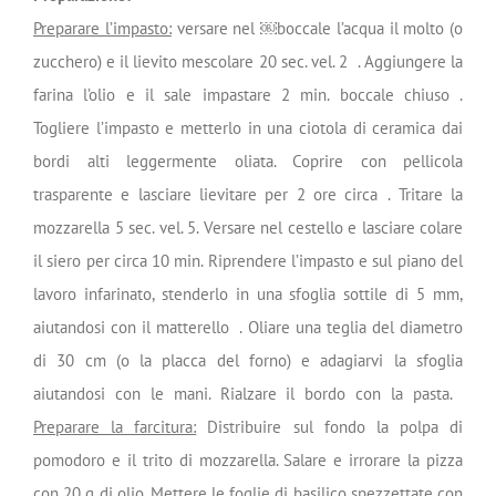
Preparare l’impasto:
versare nel ￼boccale l’acqua il molto (o
zucchero) e il lievito mescolare 20 sec. vel. 2 . Aggiungere la
farina l’olio e il sale impastare 2 min. boccale chiuso .
Togliere l’impasto e metterlo in una ciotola di ceramica dai
bordi alti leggermente oliata. Coprire con pellicola
trasparente e lasciare lievitare per 2 ore circa . Tritare la
mozzarella 5 sec. vel. 5. Versare nel cestello e lasciare colare
il siero per circa 10 min. Riprendere l’impasto e sul piano del
lavoro infarinato, stenderlo in una sfoglia sottile di 5 mm,
aiutandosi con il matterello . Oliare una teglia del diametro
di 30 cm (o la placca del forno) e adagiarvi la sfoglia
aiutandosi con le mani. Rialzare il bordo con la pasta.
Preparare la farcitura:
Distribuire sul fondo la polpa di
pomodoro e il trito di mozzarella. Salare e irrorare la pizza
con 20 g di olio. Mettere le foglie di basilico spezzettate con