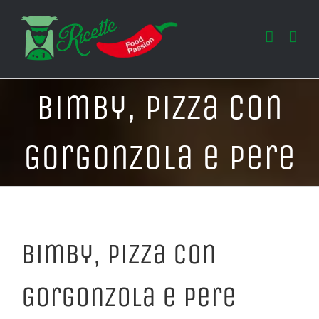
Salta
al
contenuto
Bimby, Pizza con
Gorgonzola e Pere
Bimby, Pizza con
Gorgonzola e Pere