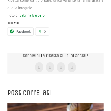
Ricetta come da libro base, unica variante la farina usata è
quella integrale.
Foto di
Sabrina Barbero
Condividi:
Facebook
X
Condividi la ricetta sui tuoi Social!
Facebook
X
Tumblr
Pinterest
Post correlati