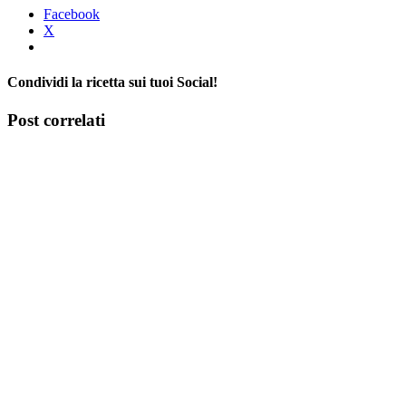
Facebook
X
Condividi la ricetta sui tuoi Social!
Facebook
X
Tumblr
Pinterest
Post correlati