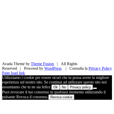
Avada Theme by
Theme Fusion
| All Rights
Reserved | Powered by
WordPress
| Consulta la
Privacy Policy
Facebook
X
Pinterest
Instagram
Page load link
Utilizziamo i cookie per essere sicuri che tu possa avere la migliore
esperienza sul nostro sito. Se continui ad utilizzare questo sito noi
assumiamo che tu ne sia felice.
Ok
No
Privacy policy
Puoi revocare il tuo consenso in qualsiasi momento utilizzando il
pulsante Revoca il consenso.
Revoca cookie
Torna
in
cima