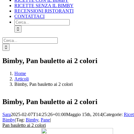
RICETTE CON IL BIMBY
RICETTE SENZA IL BIMBY
RECENSIONI RISTORANTI
CONTATTACI
Cerca
per:
Cerca
per:
Facebook
X
Pinterest
Instagram
Bimby, Pan bauletto ai 2 colori
Home
Articoli
Bimby, Pan bauletto ai 2 colori
Bimby, Pan bauletto ai 2 colori
Sara
2025-02-07T14:25:26+01:00
Maggio 15th, 2014
|
Categorie:
Ricet
Bimby
|
Tag:
Bimby
,
Pane
|
Pan bauletto ai 2 colori