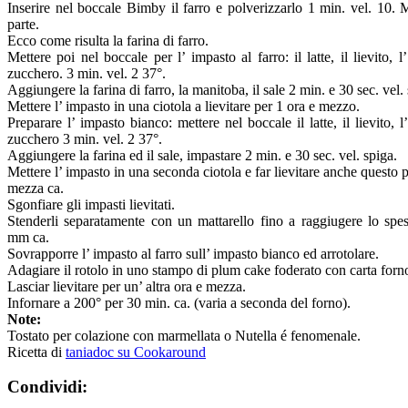
Inserire nel boccale Bimby il farro e polverizzarlo 1 min. vel. 10. 
parte.
Ecco come risulta la farina di farro.
Mettere poi nel boccale per l’ impasto al farro: il latte, il lievito, l’
zucchero. 3 min. vel. 2 37°.
Aggiungere la farina di farro, la manitoba, il sale 2 min. e 30 sec. vel.
Mettere l’ impasto in una ciotola a lievitare per 1 ora e mezzo.
Preparare l’ impasto bianco: mettere nel boccale il latte, il lievito, l’
zucchero 3 min. vel. 2 37°.
Aggiungere la farina ed il sale, impastare 2 min. e 30 sec. vel. spiga.
Mettere l’ impasto in una seconda ciotola e far lievitare anche questo p
mezza ca.
Sgonfiare gli impasti lievitati.
Stenderli separatamente con un mattarello fino a raggiugere lo spe
mm ca.
Sovrapporre l’ impasto al farro sull’ impasto bianco ed arrotolare.
Adagiare il rotolo in uno stampo di plum cake foderato con carta forn
Lasciar lievitare per un’ altra ora e mezza.
Infornare a 200° per 30 min. ca. (varia a seconda del forno).
Note:
Tostato per colazione con marmellata o Nutella é fenomenale.
Ricetta di
taniadoc su Cookaround
Condividi: