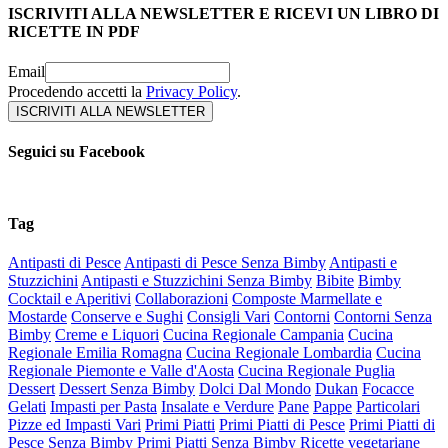
ISCRIVITI ALLA NEWSLETTER E RICEVI UN LIBRO DI
RICETTE IN PDF
Email
Procedendo accetti la
Privacy Policy
.
Seguici su Facebook
Tag
Antipasti di Pesce
Antipasti di Pesce Senza Bimby
Antipasti e
Stuzzichini
Antipasti e Stuzzichini Senza Bimby
Bibite
Bimby
Cocktail e Aperitivi
Collaborazioni
Composte Marmellate e
Mostarde
Conserve e Sughi
Consigli Vari
Contorni
Contorni Senza
Bimby
Creme e Liquori
Cucina Regionale Campania
Cucina
Regionale Emilia Romagna
Cucina Regionale Lombardia
Cucina
Regionale Piemonte e Valle d'Aosta
Cucina Regionale Puglia
Dessert
Dessert Senza Bimby
Dolci Dal Mondo
Dukan
Focacce
Gelati
Impasti per Pasta
Insalate e Verdure
Pane
Pappe
Particolari
Pizze ed Impasti Vari
Primi Piatti
Primi Piatti di Pesce
Primi Piatti di
Pesce Senza Bimby
Primi Piatti Senza Bimby
Ricette vegetariane