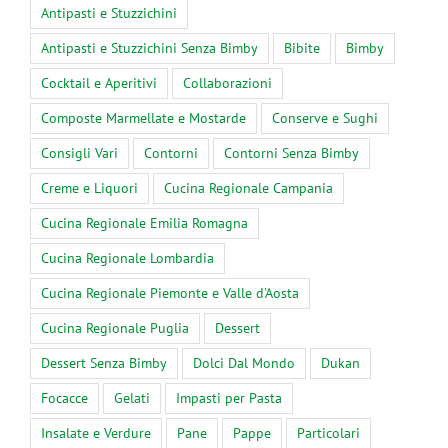
Antipasti e Stuzzichini
Antipasti e Stuzzichini Senza Bimby
Bibite
Bimby
Cocktail e Aperitivi
Collaborazioni
Composte Marmellate e Mostarde
Conserve e Sughi
Consigli Vari
Contorni
Contorni Senza Bimby
Creme e Liquori
Cucina Regionale Campania
Cucina Regionale Emilia Romagna
Cucina Regionale Lombardia
Cucina Regionale Piemonte e Valle d'Aosta
Cucina Regionale Puglia
Dessert
Dessert Senza Bimby
Dolci Dal Mondo
Dukan
Focacce
Gelati
Impasti per Pasta
Insalate e Verdure
Pane
Pappe
Particolari