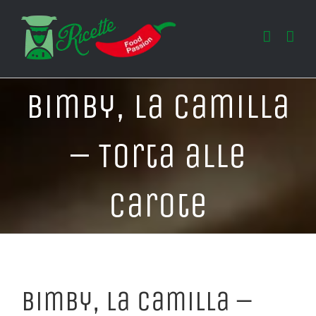
Salta
al
contenuto
Bimby, La Camilla
– Torta alle
Carote
Bimby, La Camilla –