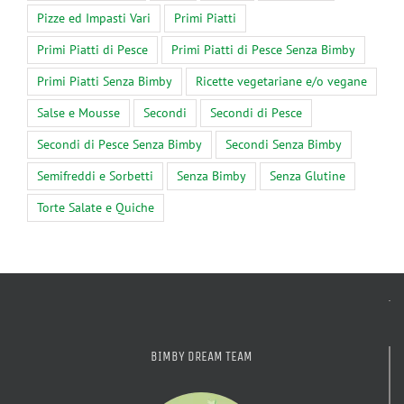
Pizze ed Impasti Vari
Primi Piatti
Primi Piatti di Pesce
Primi Piatti di Pesce Senza Bimby
Primi Piatti Senza Bimby
Ricette vegetariane e/o vegane
Salse e Mousse
Secondi
Secondi di Pesce
Secondi di Pesce Senza Bimby
Secondi Senza Bimby
Semifreddi e Sorbetti
Senza Bimby
Senza Glutine
Torte Salate e Quiche
BIMBY DREAM TEAM