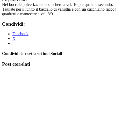
Nel boccale polverizzare lo zucchero a vel. 10 per qualche secondo.
Tagliate per il lungo il baccello di vaniglia e con un cucchiaino raccogl
quadretti e mantecare a vel. 8/9.
Condividi:
Facebook
X
Condividi la ricetta sui tuoi Social!
Facebook
X
Tumblr
Pinterest
Post correlati