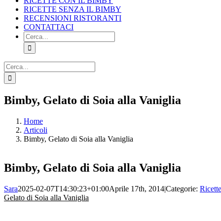
RICETTE CON IL BIMBY
RICETTE SENZA IL BIMBY
RECENSIONI RISTORANTI
CONTATTACI
Cerca
per:
Cerca
per:
Facebook
X
Pinterest
Instagram
Bimby, Gelato di Soia alla Vaniglia
Home
Articoli
Bimby, Gelato di Soia alla Vaniglia
Bimby, Gelato di Soia alla Vaniglia
Sara
2025-02-07T14:30:23+01:00
Aprile 17th, 2014
|
Categorie:
Ricett
Gelato di Soia alla Vaniglia