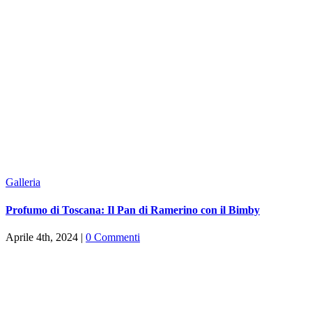
Galleria
Profumo di Toscana: Il Pan di Ramerino con il Bimby
Aprile 4th, 2024
|
0 Commenti