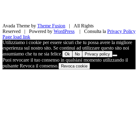
Avada Theme by
Theme Fusion
| All Rights
Reserved | Powered by
WordPress
| Consulta la
Privacy Policy
Facebook
X
Pinterest
Instagram
Page load link
Utilizziamo i cookie per essere sicuri che tu possa avere la migliore
esperienza sul nostro sito. Se continui ad utilizzare questo sito noi
assumiamo che tu ne sia felice.
Ok
No
Privacy policy
Puoi revocare il tuo consenso in qualsiasi momento utilizzando il
pulsante Revoca il consenso.
Revoca cookie
Torna
in
cima