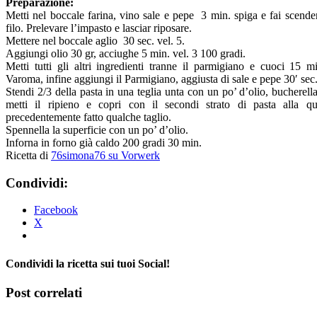
Preparazione:
Metti nel boccale farina, vino sale e pepe 3 min. spiga e fai scender
filo. Prelevare l’impasto e lasciar riposare.
Mettere nel boccale aglio 30 sec. vel. 5.
Aggiungi olio 30 gr, acciughe 5 min. vel. 3 100 gradi.
Metti tutti gli altri ingredienti tranne il parmigiano e cuoci 15 m
Varoma, infine aggiungi il Parmigiano, aggiusta di sale e pepe 30′ sec.
Stendi 2/3 della pasta in una teglia unta con un po’ d’olio, bucherella
metti il ripieno e copri con il secondi strato di pasta alla qu
precedentemente fatto qualche taglio.
Spennella la superficie con un po’ d’olio.
Inforna in forno già caldo 200 gradi 30 min.
Ricetta di
76simona76 su Vorwerk
Condividi:
Facebook
X
Condividi la ricetta sui tuoi Social!
Facebook
X
Tumblr
Pinterest
Post correlati