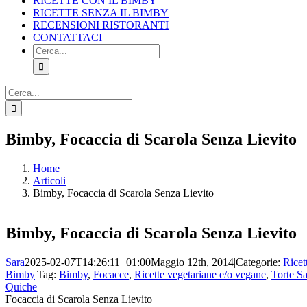
RICETTE CON IL BIMBY
RICETTE SENZA IL BIMBY
RECENSIONI RISTORANTI
CONTATTACI
Cerca
per:
Cerca
per:
Facebook
X
Pinterest
Instagram
Bimby, Focaccia di Scarola Senza Lievito
Home
Articoli
Bimby, Focaccia di Scarola Senza Lievito
Bimby, Focaccia di Scarola Senza Lievito
Sara
2025-02-07T14:26:11+01:00
Maggio 12th, 2014
|
Categorie:
Ricet
Bimby
|
Tag:
Bimby
,
Focacce
,
Ricette vegetariane e/o vegane
,
Torte Sa
Quiche
|
Focaccia di Scarola Senza Lievito