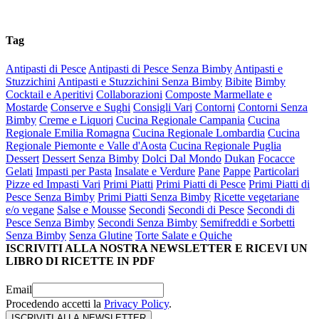
Tag
Antipasti di Pesce
Antipasti di Pesce Senza Bimby
Antipasti e
Stuzzichini
Antipasti e Stuzzichini Senza Bimby
Bibite
Bimby
Cocktail e Aperitivi
Collaborazioni
Composte Marmellate e
Mostarde
Conserve e Sughi
Consigli Vari
Contorni
Contorni Senza
Bimby
Creme e Liquori
Cucina Regionale Campania
Cucina
Regionale Emilia Romagna
Cucina Regionale Lombardia
Cucina
Regionale Piemonte e Valle d'Aosta
Cucina Regionale Puglia
Dessert
Dessert Senza Bimby
Dolci Dal Mondo
Dukan
Focacce
Gelati
Impasti per Pasta
Insalate e Verdure
Pane
Pappe
Particolari
Pizze ed Impasti Vari
Primi Piatti
Primi Piatti di Pesce
Primi Piatti di
Pesce Senza Bimby
Primi Piatti Senza Bimby
Ricette vegetariane
e/o vegane
Salse e Mousse
Secondi
Secondi di Pesce
Secondi di
Pesce Senza Bimby
Secondi Senza Bimby
Semifreddi e Sorbetti
Senza Bimby
Senza Glutine
Torte Salate e Quiche
ISCRIVITI ALLA NOSTRA NEWSLETTER E RICEVI UN
LIBRO DI RICETTE IN PDF
Email
Procedendo accetti la
Privacy Policy
.