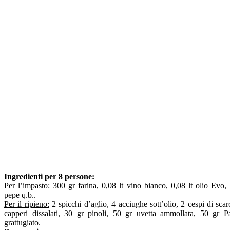
Ingredienti per 8 persone:
Per l’impasto:
300 gr farina, 0,08 lt vino bianco, 0,08 lt olio Evo, 
pepe q.b..
Per il ripieno:
2 spicchi d’aglio, 4 acciughe sott’olio, 2 cespi di scar
capperi dissalati, 30 gr pinoli, 50 gr uvetta ammollata, 50 gr P
grattugiato.