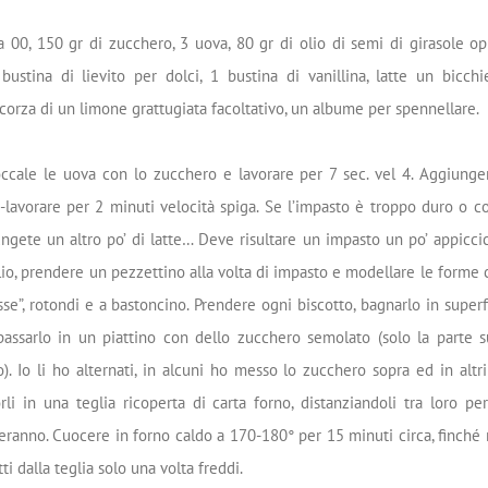
a 00, 150 gr di zucchero, 3 uova, 80 gr di olio di semi di girasole o
bustina di lievito per dolci, 1 bustina di vanillina, latte un bicchi
scorza di un limone grattugiata facoltativo, un albume per spennellare.
cale le uova con lo zucchero e lavorare per 7 sec. vel 4. Aggiungere 
i-lavorare per 2 minuti velocità spiga. Se l’impasto è troppo duro o 
ngete un altro po’ di latte… Deve risultare un impasto un po’ appicci
lio, prendere un pezzettino alla volta di impasto e modellare le forme c
“esse”, rotondi e a bastoncino. Prendere ogni biscotto, bagnarlo in super
passarlo in un piattino con dello zucchero semolato (solo la parte 
to). Io li ho alternati, in alcuni ho messo lo zucchero sopra ed in al
orli in una teglia ricoperta di carta forno, distanziandoli tra loro p
ieranno. Cuocere in forno caldo a 170-180° per 15 minuti circa, finché r
tti dalla teglia solo una volta freddi.