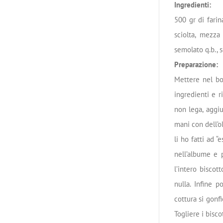
Ingredienti:
500 gr di farin
sciolta, mezza 
semolato q.b., 
Preparazione:
Mettere nel boc
ingredienti e r
non lega, aggiu
mani con dell’o
li ho fatti ad 
nell’albume e 
l’intero biscot
nulla. Infine p
cottura si gonf
Togliere i bisco