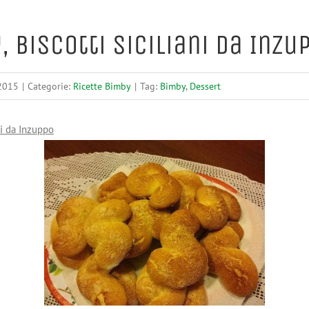
 Biscotti Siciliani da Inzu
 2015
|
Categorie:
Ricette Bimby
|
Tag:
Bimby
,
Dessert
ni da Inzuppo