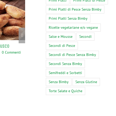
Primi Piatti
Primi Piatti di Pesce
Primi Piatti di Pesce Senza Bimby
Primi Piatti Senza Bimby
Ricette vegetariane e/o vegane
Salse e Mousse
Secondi
rusco
Bimby, Risotto con Cicoria
Upoznajte Najbo
Secondi di Pesce
Sekcijska Vrata 
0 Commenti
Marzo 30th, 2024
|
0 Commenti
Secondi di Pesce Senza Bimby
2024!
Secondi Senza Bimby
Febbraio 9th, 2024
Commenti
Semifreddi e Sorbetti
Senza Bimby
Senza Glutine
Torte Salate e Quiche