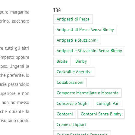
Tag
ppure margarina
Antipasti di Pesce
erino, zucchero
Antipasti di Pesce Senza Bimby
Antipasti e Stuzzichini
tutti gli altri
Antipasti e Stuzzichini Senza Bimby
compatto oppure
Bibite
Bimby
coso. Ungersi le
Cocktail e Aperitivi
he preferite. Io
Collaborazioni
ficie passandolo
Composte Marmellate e Mostarde
superiore e non
tri non ho messo
Conserve e Sughi
Consigli Vari
erché durante la
Contorni
Contorni Senza Bimby
isultano dorati.
Creme e Liquori