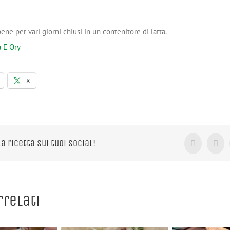
ene per vari giorni chiusi in un contenitore di latta.
a E Ory
X
la ricetta sui tuoi Social!
Facebook
X
rrelati