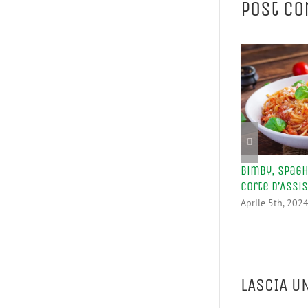
Post co
Bimby, Spagh
Corte d’Assi
Aprile 5th, 202
LASCIA U