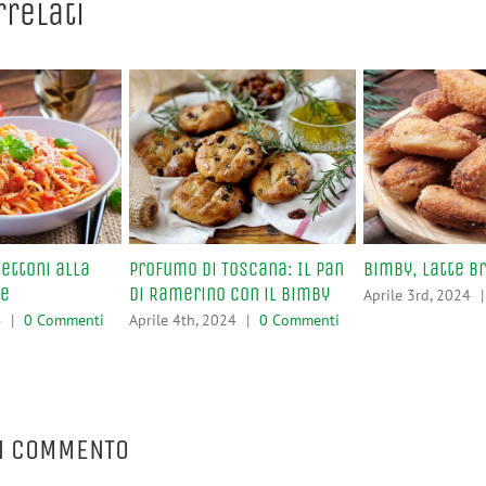
rrelati
ettoni alla
Profumo di Toscana: Il Pan
Bimby, Latte B
se
di Ramerino con il Bimby
Aprile 3rd, 2024
|
4
|
0 Commenti
Aprile 4th, 2024
|
0 Commenti
N COMMENTO