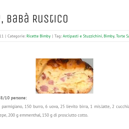
, Babà Rustico
11
|
Categorie:
Ricette Bimby
|
Tag:
Antipasti e Stuzzichini
,
Bimby
,
Torte S
r 8/10 persone:
 parmigiano, 150 burro, 6 uova, 25 lievito birra, 1 mis.latte, 2 cucchia
epe, 200 g emmenthal, 150 g di prosciutto cotto.