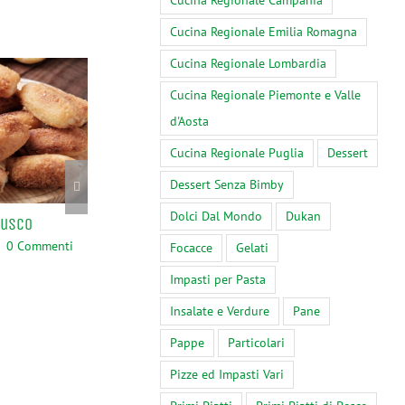
Cucina Regionale Campania
Cucina Regionale Emilia Romagna
Cucina Regionale Lombardia
Cucina Regionale Piemonte e Valle
d'Aosta
Cucina Regionale Puglia
Dessert
Dessert Senza Bimby
Dolci Dal Mondo
Dukan
rusco
Bimby, Risotto con Cicoria
Upoznajte Najbo
Sekcijska Vrata 
0 Commenti
Marzo 30th, 2024
|
0 Commenti
Focacce
Gelati
2024!
Impasti per Pasta
Febbraio 9th, 2024
Commenti
Insalate e Verdure
Pane
Pappe
Particolari
Pizze ed Impasti Vari