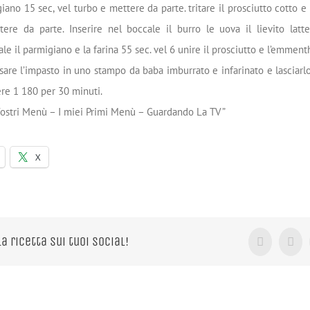
igiano 15 sec, vel turbo e mettere da parte. tritare il prosciutto cotto 
tere da parte. Inserire nel boccale il burro le uova il lievito latt
le il parmigiano e la farina 55 sec. vel 6 unire il prosciutto e l’emmenth
sare l’impasto in uno stampo da baba imburrato e infarinato e lasciarlo
ere 1 180 per 30 minuti.
 Vostri Menù – I miei Primi Menù – Guardando La TV”
X
la ricetta sui tuoi Social!
Facebook
X