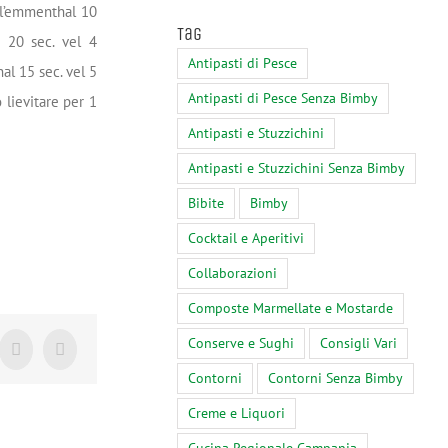
e l’emmenthal 10
Tag
e 20 sec. vel 4
Antipasti di Pesce
al 15 sec. vel 5
Antipasti di Pesce Senza Bimby
 lievitare per 1
Antipasti e Stuzzichini
Antipasti e Stuzzichini Senza Bimby
Bibite
Bimby
Cocktail e Aperitivi
Collaborazioni
Composte Marmellate e Mostarde
Conserve e Sughi
Consigli Vari
Tumblr
Pinterest
Contorni
Contorni Senza Bimby
Creme e Liquori