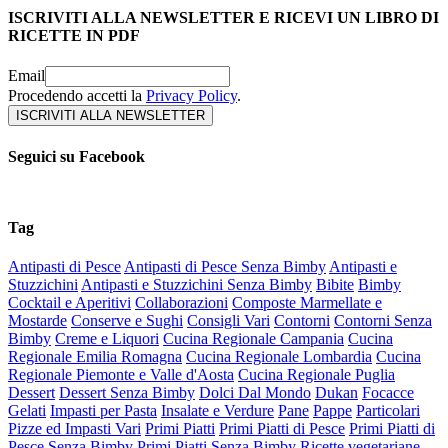
ISCRIVITI ALLA NEWSLETTER E RICEVI UN LIBRO DI
RICETTE IN PDF
Email
Procedendo accetti la
Privacy Policy
.
Seguici su Facebook
Tag
Antipasti di Pesce
Antipasti di Pesce Senza Bimby
Antipasti e
Stuzzichini
Antipasti e Stuzzichini Senza Bimby
Bibite
Bimby
Cocktail e Aperitivi
Collaborazioni
Composte Marmellate e
Mostarde
Conserve e Sughi
Consigli Vari
Contorni
Contorni Senza
Bimby
Creme e Liquori
Cucina Regionale Campania
Cucina
Regionale Emilia Romagna
Cucina Regionale Lombardia
Cucina
Regionale Piemonte e Valle d'Aosta
Cucina Regionale Puglia
Dessert
Dessert Senza Bimby
Dolci Dal Mondo
Dukan
Focacce
Gelati
Impasti per Pasta
Insalate e Verdure
Pane
Pappe
Particolari
Pizze ed Impasti Vari
Primi Piatti
Primi Piatti di Pesce
Primi Piatti di
Pesce Senza Bimby
Primi Piatti Senza Bimby
Ricette vegetariane