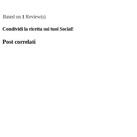
Based on
1
Review(s)
Condividi la ricetta sui tuoi Social!
Facebook
X
Tumblr
Pinterest
Post correlati