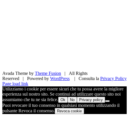
Avada Theme by
Theme Fusion
| All Rights
Reserved | Powered by
WordPress
| Consulta la
Privacy Policy
Facebook
X
Pinterest
Instagram
Page load link
Utilizziamo i cookie per essere sicuri che tu possa avere la migliore
esperienza sul nostro sito. Se continui ad utilizzare questo sito noi
assumiamo che tu ne sia felice.
Ok
No
Privacy policy
Puoi revocare il tuo consenso in qualsiasi momento utilizzando il
pulsante Revoca il consenso.
Revoca cookie
Torna
in
cima