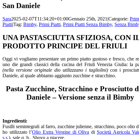
San Daniele
Sara
2025-02-07T11:34:20+01:00
Gennaio 25th, 2021
|
Categorie:
Prim
Piatti
|
Tag:
Bimby
,
Primi Piatti
,
Primi Piatti Senza Bimby
,
Senza Bimb
UNA PASTASCIUTTA SFIZIOSA, CON I
PRODOTTO PRINCIPE DEL FRIULI
Oggi vi vogliamo presentare un primo piatto gustoso e fresco, che re
uno die grandi classici della cucina del Friuli Venezia Giulia: la pa
(nella versione originale dio utilizzzano i tagliolini)
con i prosciut
Daniele, al quale abbiamo aggiunto zucchine e stracchino.
Pasta Zucchine, Stracchino e Prosciutto d
Daniele – Versione senza il Bimby
Ingredienti:
Fusilli semintegrali al farro, zucchine julienne, stracchino, poco olio d
ho utilizzato l’
Olio Extra Vergine di Oliva
di
Società Agricola Val
s.s.
), sale q. b., Shoyu a piacere.