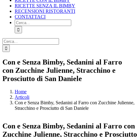
RICETTE CON IL BIMBY
RICETTE SENZA IL BIMBY
RECENSIONI RISTORANTI
CONTATTACI
Cerca
per:
Cerca
per:
Facebook
X
Pinterest
Instagram
Con e Senza Bimby, Sedanini al Farro
con Zucchine Julienne, Stracchino e
Prosciutto di San Daniele
Home
Articoli
Con e Senza Bimby, Sedanini al Farro con Zucchine Julienne,
Stracchino e Prosciutto di San Daniele
Con e Senza Bimby, Sedanini al Farro con
Zucchine Julienne, Stracchino e Prosciutto