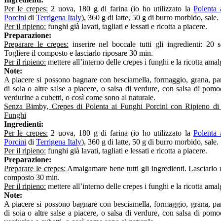
Per le crepes:
2 uova, 180 g di farina (io ho utilizzato la
Polenta 
Porcini
di
Terrigena Italy
), 360 g di latte, 50 g di burro morbido, sale.
Per il ripieno:
funghi già lavati, tagliati e lessati e ricotta a piacere.
Preparazione:
Preparare le crepes:
inserire nel boccale tutti gli ingredienti: 20 
Togliere il composto e lasciarlo riposare 30 min.
Per il ripieno:
mettere all’interno delle crepes i funghi e la ricotta ama
Note:
A piacere si possono bagnare con besciamella, formaggio, grana, pa
di soia o altre salse a piacere, o salsa di verdure, con salsa di pom
verdurine a cubetti, o così come sono al naturale.
Senza Bimby, Crepes di Polenta ai Funghi Porcini con Ripieno di 
Funghi
Ingredienti:
Per le crepes:
2 uova, 180 g di farina (io ho utilizzato la
Polenta 
Porcini
di
Terrigena Italy
), 360 g di latte, 50 g di burro morbido, sale.
Per il ripieno:
funghi già lavati, tagliati e lessati e ricotta a piacere.
Preparazione:
Preparare le crepes:
Amalgamare bene tutti gli ingredienti. Lasciarlo r
composto 30 min.
Per il ripieno:
mettere all’interno delle crepes i funghi e la ricotta ama
Note:
A piacere si possono bagnare con besciamella, formaggio, grana, pa
di soia o altre salse a piacere, o salsa di verdure, con salsa di pom