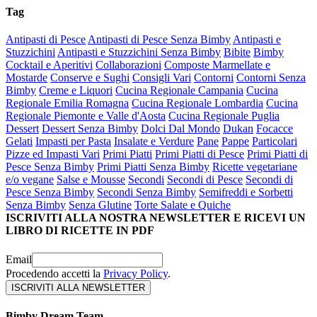
Tag
Antipasti di Pesce
Antipasti di Pesce Senza Bimby
Antipasti e
Stuzzichini
Antipasti e Stuzzichini Senza Bimby
Bibite
Bimby
Cocktail e Aperitivi
Collaborazioni
Composte Marmellate e
Mostarde
Conserve e Sughi
Consigli Vari
Contorni
Contorni Senza
Bimby
Creme e Liquori
Cucina Regionale Campania
Cucina
Regionale Emilia Romagna
Cucina Regionale Lombardia
Cucina
Regionale Piemonte e Valle d'Aosta
Cucina Regionale Puglia
Dessert
Dessert Senza Bimby
Dolci Dal Mondo
Dukan
Focacce
Gelati
Impasti per Pasta
Insalate e Verdure
Pane
Pappe
Particolari
Pizze ed Impasti Vari
Primi Piatti
Primi Piatti di Pesce
Primi Piatti di
Pesce Senza Bimby
Primi Piatti Senza Bimby
Ricette vegetariane
e/o vegane
Salse e Mousse
Secondi
Secondi di Pesce
Secondi di
Pesce Senza Bimby
Secondi Senza Bimby
Semifreddi e Sorbetti
Senza Bimby
Senza Glutine
Torte Salate e Quiche
ISCRIVITI ALLA NOSTRA NEWSLETTER E RICEVI UN
LIBRO DI RICETTE IN PDF
Email
Procedendo accetti la
Privacy Policy
.
Bimby Dream Team