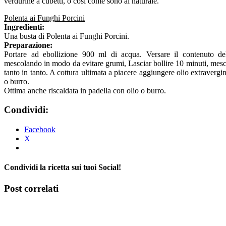
verdurine a cubetti, o così come sono al naturale.
Polenta ai Funghi Porcini
Ingredienti:
Una busta di Polenta ai Funghi Porcini.
Preparazione:
Portare ad ebollizione 900 ml di acqua. Versare il contenuto del
mescolando in modo da evitare grumi, Lasciar bollire 10 minuti, mes
tanto in tanto. A cottura ultimata a piacere aggiungere olio extravergin
o burro.
Ottima anche riscaldata in padella con olio o burro.
Condividi:
Facebook
X
Condividi la ricetta sui tuoi Social!
Facebook
X
Tumblr
Pinterest
Post correlati