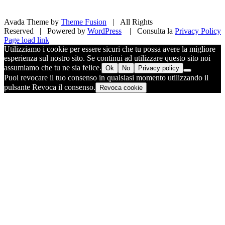
Avada Theme by
Theme Fusion
| All Rights
Reserved | Powered by
WordPress
| Consulta la
Privacy Policy
Facebook
X
Pinterest
Instagram
Page load link
Utilizziamo i cookie per essere sicuri che tu possa avere la migliore
esperienza sul nostro sito. Se continui ad utilizzare questo sito noi
assumiamo che tu ne sia felice.
Ok
No
Privacy policy
Puoi revocare il tuo consenso in qualsiasi momento utilizzando il
pulsante Revoca il consenso.
Revoca cookie
Torna
in
cima