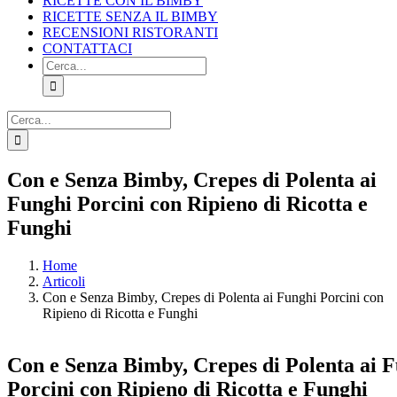
RICETTE CON IL BIMBY
RICETTE SENZA IL BIMBY
RECENSIONI RISTORANTI
CONTATTACI
Cerca
per:
Cerca
per:
Facebook
X
Pinterest
Instagram
Con e Senza Bimby, Crepes di Polenta ai
Funghi Porcini con Ripieno di Ricotta e
Funghi
Home
Articoli
Con e Senza Bimby, Crepes di Polenta ai Funghi Porcini con
Ripieno di Ricotta e Funghi
Con e Senza Bimby, Crepes di Polenta ai 
Porcini con Ripieno di Ricotta e Funghi