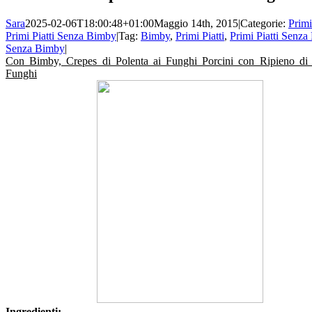
Sara
2025-02-06T18:00:48+01:00
Maggio 14th, 2015
|
Categorie:
Primi
Primi Piatti Senza Bimby
|
Tag:
Bimby
,
Primi Piatti
,
Primi Piatti Senz
Senza Bimby
|
Con Bimby, Crepes di Polenta ai Funghi Porcini con Ripieno di 
Funghi
Ingredienti: