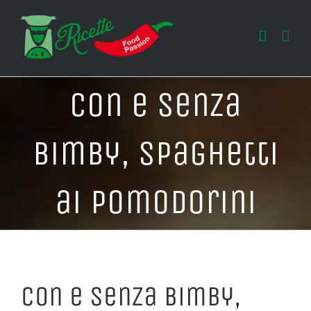
Salta
al
contenuto
Con e Senza
Bimby, Spaghetti
ai Pomodorini
Con e Senza Bimby,