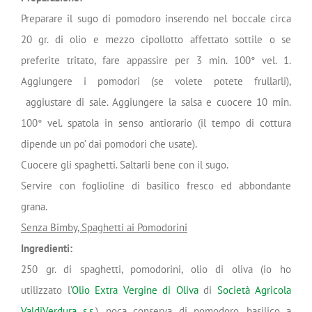
Preparare il sugo di pomodoro inserendo nel boccale circa
20 gr. di olio e mezzo cipollotto affettato sottile o se
preferite tritato, fare appassire per 3 min. 100° vel. 1.
Aggiungere i pomodori (se volete potete frullarli),
aggiustare di sale. Aggiungere la salsa e cuocere 10 min.
100° vel. spatola in senso antiorario (il tempo di cottura
dipende un po’ dai pomodori che usate).
Cuocere gli spaghetti. Saltarli bene con il sugo.
Servire con foglioline di basilico fresco ed abbondante
grana.
Senza Bimby, Spaghetti ai Pomodorini
Ingredienti:
250 gr. di spaghetti, pomodorini, olio di oliva (io ho
utilizzato l’
Olio Extra Vergine di Oliva
di
Società Agricola
ValdiVerdura s.s.
), poca conserva di pomodoro, basilico a