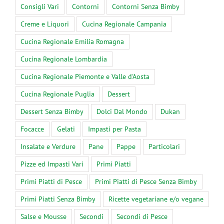
Consigli Vari
Contorni
Contorni Senza Bimby
Creme e Liquori
Cucina Regionale Campania
Cucina Regionale Emilia Romagna
Cucina Regionale Lombardia
Cucina Regionale Piemonte e Valle d'Aosta
Cucina Regionale Puglia
Dessert
Dessert Senza Bimby
Dolci Dal Mondo
Dukan
Focacce
Gelati
Impasti per Pasta
Insalate e Verdure
Pane
Pappe
Particolari
Pizze ed Impasti Vari
Primi Piatti
Primi Piatti di Pesce
Primi Piatti di Pesce Senza Bimby
Primi Piatti Senza Bimby
Ricette vegetariane e/o vegane
Salse e Mousse
Secondi
Secondi di Pesce