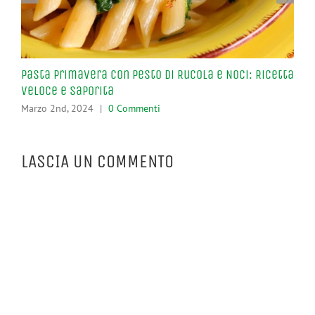
Pasta Primavera con Pesto di Rucola e Noci: Ricetta
Ris
Veloce e Saporita
Pis
Marzo 2nd, 2024
|
0 Commenti
Feb
LASCIA UN COMMENTO