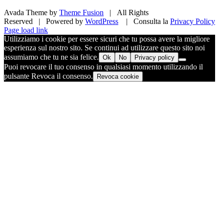
Avada Theme by
Theme Fusion
| All Rights
Reserved | Powered by
WordPress
| Consulta la
Privacy Policy
Facebook
X
Pinterest
Instagram
Page load link
Utilizziamo i cookie per essere sicuri che tu possa avere la migliore
esperienza sul nostro sito. Se continui ad utilizzare questo sito noi
assumiamo che tu ne sia felice.
Ok
No
Privacy policy
Puoi revocare il tuo consenso in qualsiasi momento utilizzando il
pulsante Revoca il consenso.
Revoca cookie
Torna
in
cima