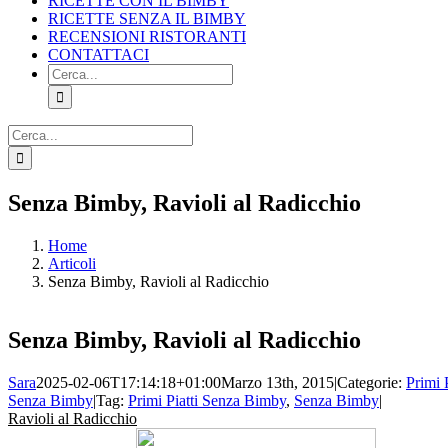
RICETTE CON IL BIMBY
RICETTE SENZA IL BIMBY
RECENSIONI RISTORANTI
CONTATTACI
Cerca
per:
Cerca
per:
Facebook
X
Pinterest
Instagram
Senza Bimby, Ravioli al Radicchio
Home
Articoli
Senza Bimby, Ravioli al Radicchio
Senza Bimby, Ravioli al Radicchio
Sara
2025-02-06T17:14:18+01:00
Marzo 13th, 2015
|
Categorie:
Primi P
Senza Bimby
|
Tag:
Primi Piatti Senza Bimby
,
Senza Bimby
|
Ravioli al Radicchio