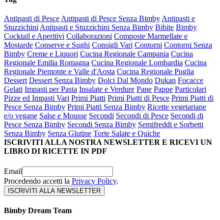
Antipasti di Pesce
Antipasti di Pesce Senza Bimby
Antipasti e
Stuzzichini
Antipasti e Stuzzichini Senza Bimby
Bibite
Bimby
Cocktail e Aperitivi
Collaborazioni
Composte Marmellate e
Mostarde
Conserve e Sughi
Consigli Vari
Contorni
Contorni Senza
Bimby
Creme e Liquori
Cucina Regionale Campania
Cucina
Regionale Emilia Romagna
Cucina Regionale Lombardia
Cucina
Regionale Piemonte e Valle d'Aosta
Cucina Regionale Puglia
Dessert
Dessert Senza Bimby
Dolci Dal Mondo
Dukan
Focacce
Gelati
Impasti per Pasta
Insalate e Verdure
Pane
Pappe
Particolari
Pizze ed Impasti Vari
Primi Piatti
Primi Piatti di Pesce
Primi Piatti di
Pesce Senza Bimby
Primi Piatti Senza Bimby
Ricette vegetariane
e/o vegane
Salse e Mousse
Secondi
Secondi di Pesce
Secondi di
Pesce Senza Bimby
Secondi Senza Bimby
Semifreddi e Sorbetti
Senza Bimby
Senza Glutine
Torte Salate e Quiche
ISCRIVITI ALLA NOSTRA NEWSLETTER E RICEVI UN
LIBRO DI RICETTE IN PDF
Email
Procedendo accetti la
Privacy Policy
.
Bimby Dream Team