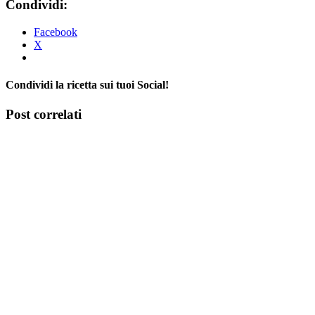
Condividi:
Facebook
X
Condividi la ricetta sui tuoi Social!
Facebook
X
Tumblr
Pinterest
Post correlati