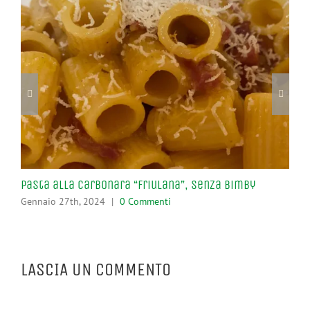
Pasta alla Carbonara “Friulana”, senza Bimby
Ma
Bi
Gennaio 27th, 2024
|
0 Commenti
Nov
LASCIA UN COMMENTO