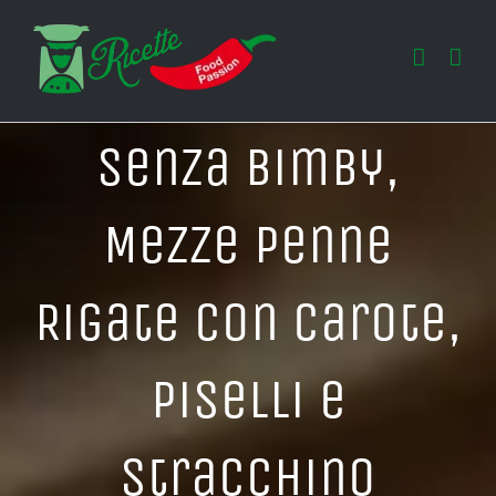
Salta
al
contenuto
Senza Bimby,
Mezze Penne
Rigate con Carote,
Piselli e
Stracchino