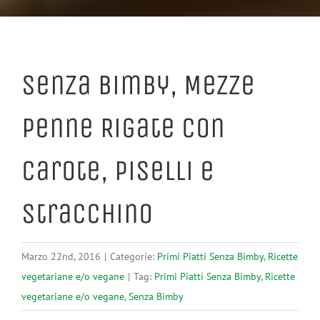
Senza Bimby, Mezze
Penne Rigate con
Carote, Piselli e
Stracchino
Marzo 22nd, 2016
|
Categorie:
Primi Piatti Senza Bimby
,
Ricette
vegetariane e/o vegane
|
Tag:
Primi Piatti Senza Bimby
,
Ricette
vegetariane e/o vegane
,
Senza Bimby