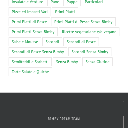
Insalate e Verdure
Pane
Pappe
Particolari
Pizze ed Impasti Vari
Primi Piatti
Primi Piatti di Pesce
Primi Piatti di Pesce Senza Bimby
Primi Piatti Senza Bimby
Ricette vegetariane e/o vegane
Salse e Mousse
Secondi
Secondi di Pesce
Secondi di Pesce Senza Bimby
Secondi Senza Bimby
Semifreddi e Sorbetti
Senza Bimby
Senza Glutine
Torte Salate e Quiche
BIMBY DREAM TEAM