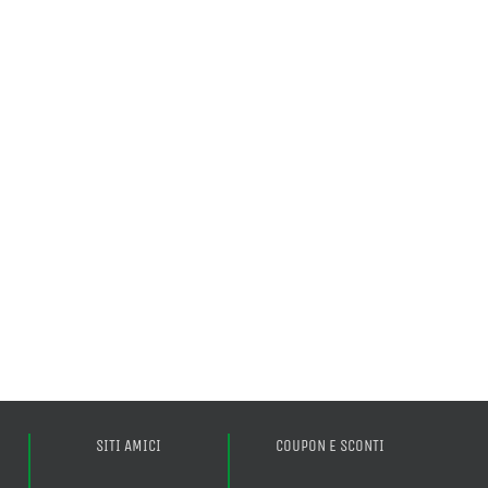
SITI AMICI
COUPON E SCONTI