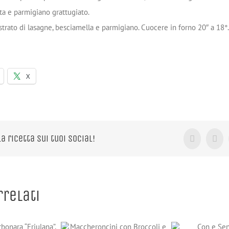
ta e parmigiano grattugiato.
strato di lasagne, besciamella e parmigiano. Cuocere in forno 20″ a 18°
X
la ricetta sui tuoi Social!
Facebook
X
rrelati