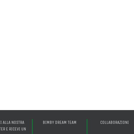
TI ALLA NOSTRA
BIMBY DREAM TEAM
COLLABORAZIONI
ER E RICEVI UN