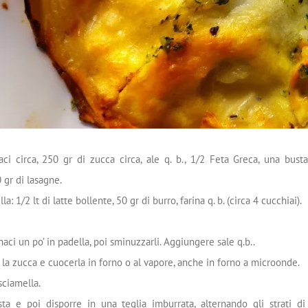
aci circa, 250 gr di zucca circa, ale q. b., 1/2 Feta Greca, una bust
 gr di lasagne.
a: 1/2 lt di latte bollente, 50 gr di burro, farina q. b. (circa 4 cucchiai).
naci un po’ in padella, poi sminuzzarli. Aggiungere sale q.b..
re la zucca e cuocerla in forno o al vapore, anche in forno a microonde.
sciamella.
ta e poi disporre in una teglia imburrata, alternando gli strati di 