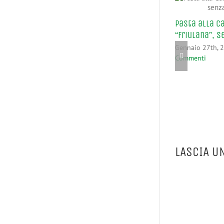
Pasta alla C
“Friulana”, 
Gennaio 27th, 
Commenti
LASCIA U