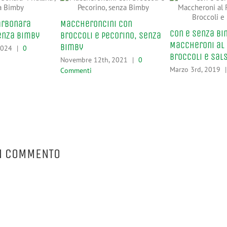
arbonara
Maccheroncini con
Con e Senza Bi
senza Bimby
Broccoli e Pecorino, senza
Maccheroni al 
Bimby
2024
|
0
Broccoli e Sal
Novembre 12th, 2021
|
0
Marzo 3rd, 2019
|
Commenti
N COMMENTO