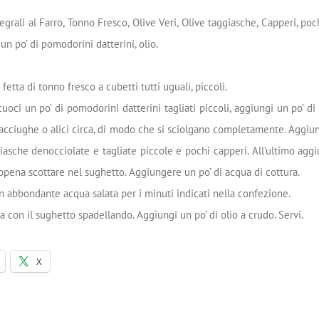
grali al Farro, Tonno Fresco, Olive Veri, Olive taggiasche, Capperi, po
 un po’ di pomodorini datterini, olio.
 fetta di tonno fresco a cubetti tutti uguali, piccoli.
cuoci un po’ di pomodorini datterini tagliati piccoli, aggiungi un po’ di
acciughe o alici circa, di modo che si sciolgano completamente. Aggiun
iasche denocciolate e tagliate piccole e pochi capperi. All’ultimo agg
appena scottare nel sughetto. Aggiungere un po’ di acqua di cottura.
in abbondante acqua salata per i minuti indicati nella confezione.
a con il sughetto spadellando. Aggiungi un po’ di olio a crudo. Servi.
X