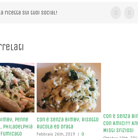
la ricetta sui tuoi Social!
Facebook
X
rrelati
Con e Senza Bi
Bimby, Penne
Con e Senza Bimby, Risotto
con Amici!!! An
, Philadelphia
Rucola ed Orata
Misti Sfiziosi
ffumicato
Febbraio 26th, 2019
|
0
Ottobre 19th, 201