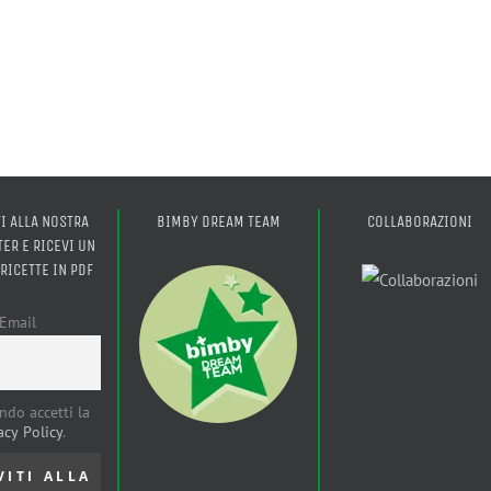
TI ALLA NOSTRA
BIMBY DREAM TEAM
COLLABORAZIONI
ER E RICEVI UN
 RICETTE IN PDF
Email
ndo accetti la
acy Policy
.