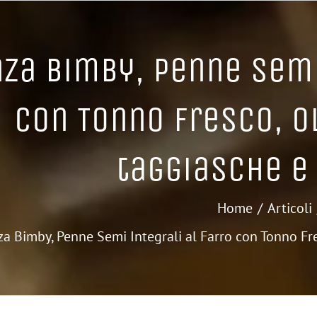
za Bimby, Penne Semi
con Tonno Fresco, Ol
taggiasche e
Home
Articoli
a Bimby, Penne Semi Integrali al Farro con Tonno Fres