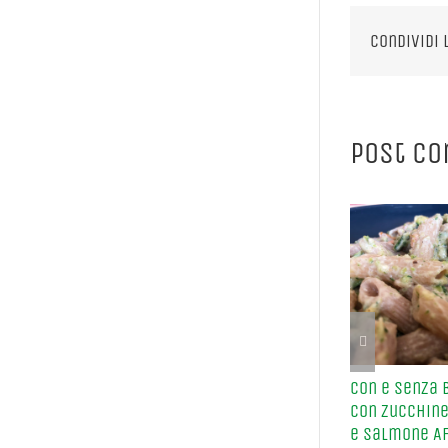
Condividi 
Post co
Con e Senza 
con Zucchine
e Salmone A