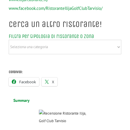
www.facebook.com/RistoranteIlijaGolfClubTarvisio/
Cerca un altro ristorante!
Filtra per tipologia di ristorante o zona
Filtra
per
tipologia
di
Condividi:
ristorante
Facebook
X
o
zona
Summary