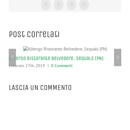
Facebook
X
Tumblr
Pinterest
Post correlati
Albergo Ristorante Belvedere, Sequals (PN)
RI
Febbraio 27th, 2019
|
0 Commenti
Feb
LASCIA UN COMMENTO