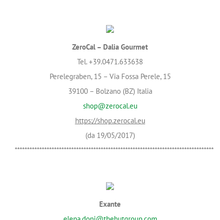
ZeroCal – Dalia Gourmet
Tel. +39.0471.633638
Perelegraben, 15 – Via Fossa Perele, 15
39100 – Bolzano (BZ) Italia
shop@zerocal.eu
https://shop.zerocal.eu
(da 19/05/2017)
*********************************************************************************
Exante
elena.doni@thehutgroup.com