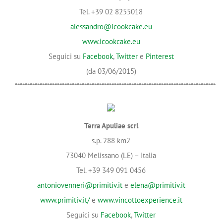
Tel. +39 02 8255018
alessandro@icookcake.eu
www.icookcake.eu
Seguici su
Facebook
,
Twitter
e
Pinterest
(da 03/06/2015)
*********************************************************************************
Terra Apuliae scrl
s.p. 288 km2
73040 Melissano (LE) – Italia
Tel. +39 349 091 0456
antoniovenneri@primitiv.it
e
elena@primitiv.it
www.primitiv.it/
e
www.vincottoexperience.it
Seguici su
Facebook
,
Twitter